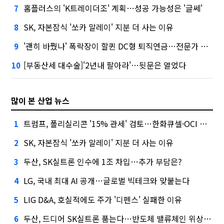
홈플러스의 'K트레이더조' 계획…성공 가능성은 '글쎄'
7
SK, 자본잠식 '쏘카 말레이' 지분 더 사는 이유
8
'괜히 바꿨나' 폭락장이 할퀸 DC형 퇴직연금…전문가 조언은
9
[부동산세 대수술]'2년내 팔아라'…뒷문은 열었다
10
많이 본 산업 뉴스
트럼프, 폴리실리콘 '15% 관세' 검토…한화큐셀·OCI 영향은?
1
SK, 자본잠식 '쏘카 말레이' 지분 더 사는 이유
2
두산, SK실트론 인수에 1조 차입…추가 부담은?
3
LG, 국내 최대 AI 공개…글로벌 빅테크와 맞붙는다
4
LIG D&A, 호실적에도 주가 '디펜스' 실패한 이유
5
두산, 드디어 SK실트론 품는다…반도체 밸류체인 위상 강화
6