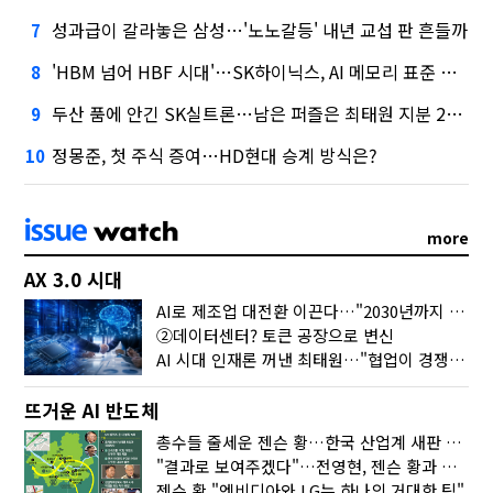
성과급이 갈라놓은 삼성…'노노갈등' 내년 교섭 판 흔들까
7
'HBM 넘어 HBF 시대'…SK하이닉스, AI 메모리 표준 선점 나섰다
8
두산 품에 안긴 SK실트론…남은 퍼즐은 최태원 지분 29.4%
9
정몽준, 첫 주식 증여…HD현대 승계 방식은?
10
more
AX 3.0 시대
AI로 제조업 대전환 이끈다…"2030년까지 민관합동 20조 투자"
②데이터센터? 토큰 공장으로 변신
AI 시대 인재론 꺼낸 최태원…"협업이 경쟁력"
뜨거운 AI 반도체
총수들 줄세운 젠슨 황…한국 산업계 새판 짰다
"결과로 보여주겠다"…전영현, 젠슨 황과 HBM5 논의
젠슨 황 "엔비디아와 LG는 하나의 거대한 팀"