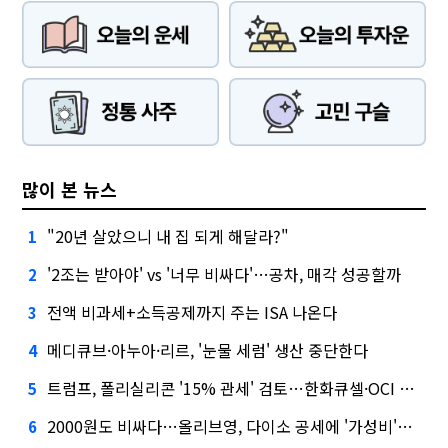
많이 본 뉴스
"20년 살았으니 내 집 되게 해달라?"
1
'2조는 받아야' vs '너무 비싸다'…공차, 매각 성공할까
2
전액 비과세+소득공제까지 주는 ISA 나온다
3
메디큐브·아누아·리르, '눈물 세럼' 생산 중단한다
4
트럼프, 폴리실리콘 '15% 관세' 검토…한화큐셀·OCI 영향은?
5
2000원도 비싸다…올리브영, 다이소 공세에 '가성비'로 맞불
6