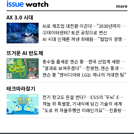
more
AX 3.0 시대
AI로 제조업 대전환 이끈다…"2030년까지 민관합동 20조 투자"
②데이터센터? 토큰 공장으로 변신
AI 시대 인재론 꺼낸 최태원…"협업이 경쟁력"
뜨거운 AI 반도체
총수들 줄세운 젠슨 황…한국 산업계 새판 짰다
"결과로 보여주겠다"…전영현, 젠슨 황과 HBM5 논의
젠슨 황 "엔비디아와 LG는 하나의 거대한 팀"
테크따라잡기
전기 창고도 돈을 번다?…ESS의 '두뇌' EMO가 뭐길래
하늘 위 특별함, 기내식에 담긴 기술의 세계
"도로 위 자율주행만 미래인가요"…진흙탕서 길 내는 HD현대 AI 기술