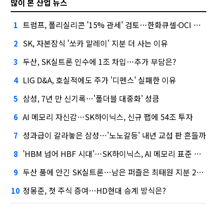
많이 본 산업 뉴스
트럼프, 폴리실리콘 '15% 관세' 검토…한화큐셀·OCI 영향은?
1
SK, 자본잠식 '쏘카 말레이' 지분 더 사는 이유
2
두산, SK실트론 인수에 1조 차입…추가 부담은?
3
LIG D&A, 호실적에도 주가 '디펜스' 실패한 이유
4
삼성, 7년 만 신기록…'폴더블 대중화' 성큼
5
AI 메모리 자신감…SK하이닉스, 신규 팹에 54조 투자
6
성과급이 갈라놓은 삼성…'노노갈등' 내년 교섭 판 흔들까
7
'HBM 넘어 HBF 시대'…SK하이닉스, AI 메모리 표준 선점 나섰다
8
두산 품에 안긴 SK실트론…남은 퍼즐은 최태원 지분 29.4%
9
정몽준, 첫 주식 증여…HD현대 승계 방식은?
10