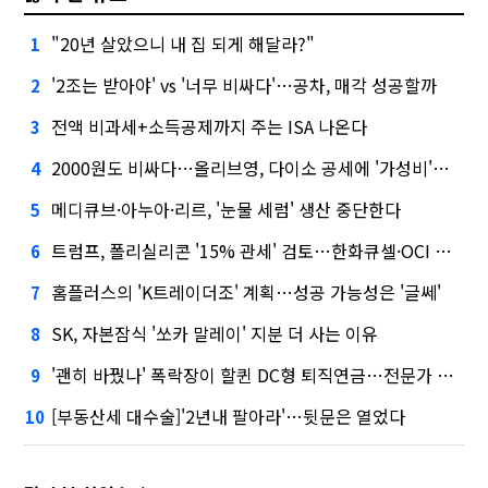
"20년 살았으니 내 집 되게 해달라?"
1
'2조는 받아야' vs '너무 비싸다'…공차, 매각 성공할까
2
전액 비과세+소득공제까지 주는 ISA 나온다
3
2000원도 비싸다…올리브영, 다이소 공세에 '가성비'로 맞불
4
메디큐브·아누아·리르, '눈물 세럼' 생산 중단한다
5
트럼프, 폴리실리콘 '15% 관세' 검토…한화큐셀·OCI 영향은?
6
홈플러스의 'K트레이더조' 계획…성공 가능성은 '글쎄'
7
SK, 자본잠식 '쏘카 말레이' 지분 더 사는 이유
8
'괜히 바꿨나' 폭락장이 할퀸 DC형 퇴직연금…전문가 조언은
9
[부동산세 대수술]'2년내 팔아라'…뒷문은 열었다
10