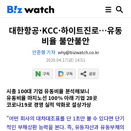
대한항공·KCC·하이트진로…유동
비율 불안불안
안준형 기자
why@bizwatch.co.kr
2020.04.17
(금)
14:51
시총 100대 기업 유동비율 분석해보니
유동비율 마지노선 100% 아래 기업 28곳
코로나19로 경영 실적 악화로 설상가상
"어떤 회사의 대차대조표를 단 1초만 볼 수 있다면 단기
적인 부채상환 능력을 본다. 즉, 유동자산과 유동부채의