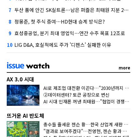
두산 품에 안긴 SK실트론…남은 퍼즐은 최태원 지분 29.4%
7
정몽준, 첫 주식 증여…HD현대 승계 방식은?
8
효성중공업, 분기 최대 영업익…연간 수주 목표 12조로
9
LIG D&A, 호실적에도 주가 '디펜스' 실패한 이유
10
more
AX 3.0 시대
AI로 제조업 대전환 이끈다…"2030년까지 민관합동 20조 투자"
②데이터센터? 토큰 공장으로 변신
AI 시대 인재론 꺼낸 최태원…"협업이 경쟁력"
뜨거운 AI 반도체
총수들 줄세운 젠슨 황…한국 산업계 새판 짰다
"결과로 보여주겠다"…전영현, 젠슨 황과 HBM5 논의