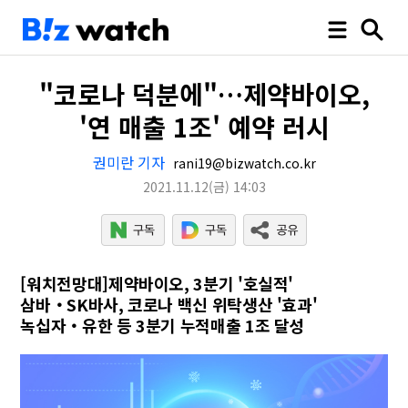
"코로나 덕분에"…제약바이오,
'연 매출 1조' 예약 러시
권미란 기자
rani19@bizwatch.co.kr
2021.11.12
(금)
14:03
[워치전망대]제약바이오, 3분기 '호실적'
삼바‧SK바사, 코로나 백신 위탁생산 '효과'
녹십자‧유한 등 3분기 누적매출 1조 달성