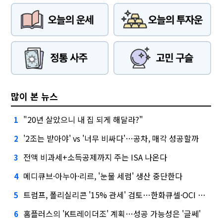
많이 본 뉴스
"20년 살았으니 내 집 되게 해달라?"
1
'2조는 받아야' vs '너무 비싸다'…공차, 매각 성공할까
2
전액 비과세+소득공제까지 주는 ISA 나온다
3
메디큐브·아누아·리르, '눈물 세럼' 생산 중단한다
4
트럼프, 폴리실리콘 '15% 관세' 검토…한화큐셀·OCI 영향은?
5
홈플러스의 'K트레이더조' 계획…성공 가능성은 '글쎄'
6