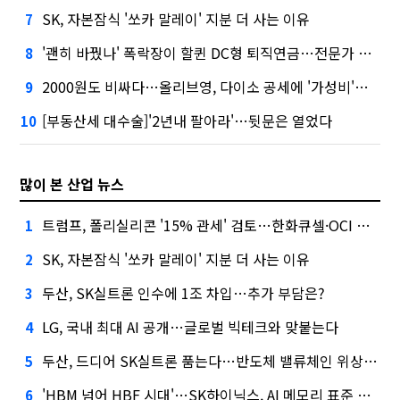
SK, 자본잠식 '쏘카 말레이' 지분 더 사는 이유
7
'괜히 바꿨나' 폭락장이 할퀸 DC형 퇴직연금…전문가 조언은
8
2000원도 비싸다…올리브영, 다이소 공세에 '가성비'로 맞불
9
[부동산세 대수술]'2년내 팔아라'…뒷문은 열었다
10
많이 본 산업 뉴스
트럼프, 폴리실리콘 '15% 관세' 검토…한화큐셀·OCI 영향은?
1
SK, 자본잠식 '쏘카 말레이' 지분 더 사는 이유
2
두산, SK실트론 인수에 1조 차입…추가 부담은?
3
LG, 국내 최대 AI 공개…글로벌 빅테크와 맞붙는다
4
두산, 드디어 SK실트론 품는다…반도체 밸류체인 위상 강화
5
'HBM 넘어 HBF 시대'…SK하이닉스, AI 메모리 표준 선점 나섰다
6