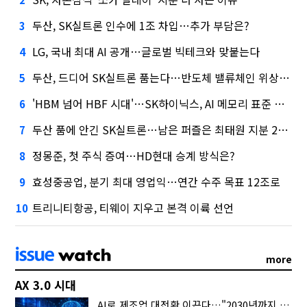
두산, SK실트론 인수에 1조 차입…추가 부담은?
3
LG, 국내 최대 AI 공개…글로벌 빅테크와 맞붙는다
4
두산, 드디어 SK실트론 품는다…반도체 밸류체인 위상 강화
5
'HBM 넘어 HBF 시대'…SK하이닉스, AI 메모리 표준 선점 나섰다
6
두산 품에 안긴 SK실트론…남은 퍼즐은 최태원 지분 29.4%
7
정몽준, 첫 주식 증여…HD현대 승계 방식은?
8
효성중공업, 분기 최대 영업익…연간 수주 목표 12조로
9
트리니티항공, 티웨이 지우고 본격 이륙 선언
10
more
AX 3.0 시대
AI로 제조업 대전환 이끈다…"2030년까지 민관합동 20조 투자"