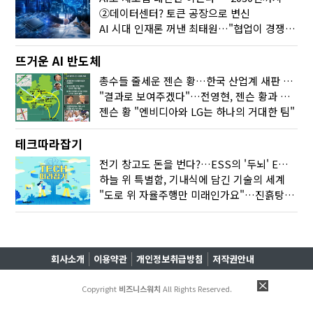
②데이터센터? 토큰 공장으로 변신
AI 시대 인재론 꺼낸 최태원…"협업이 경쟁력"
뜨거운 AI 반도체
총수들 줄세운 젠슨 황…한국 산업계 새판 짰다
"결과로 보여주겠다"…전영현, 젠슨 황과 HBM5 논의
젠슨 황 "엔비디아와 LG는 하나의 거대한 팀"
테크따라잡기
전기 창고도 돈을 번다?…ESS의 '두뇌' EMO가 뭐길래
하늘 위 특별함, 기내식에 담긴 기술의 세계
"도로 위 자율주행만 미래인가요"…진흙탕서 길 내는 HD현대 AI 기술
회사소개
이용약관
개인정보취급방침
저작권안내
Copyright
비즈니스워치
All Rights Reserved.