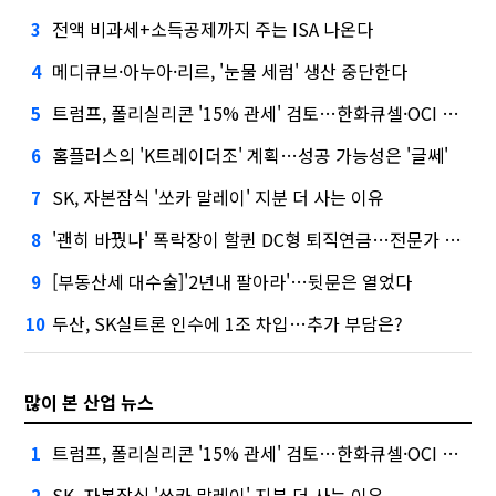
전액 비과세+소득공제까지 주는 ISA 나온다
3
메디큐브·아누아·리르, '눈물 세럼' 생산 중단한다
4
트럼프, 폴리실리콘 '15% 관세' 검토…한화큐셀·OCI 영향은?
5
홈플러스의 'K트레이더조' 계획…성공 가능성은 '글쎄'
6
SK, 자본잠식 '쏘카 말레이' 지분 더 사는 이유
7
'괜히 바꿨나' 폭락장이 할퀸 DC형 퇴직연금…전문가 조언은
8
[부동산세 대수술]'2년내 팔아라'…뒷문은 열었다
9
두산, SK실트론 인수에 1조 차입…추가 부담은?
10
많이 본 산업 뉴스
트럼프, 폴리실리콘 '15% 관세' 검토…한화큐셀·OCI 영향은?
1
SK, 자본잠식 '쏘카 말레이' 지분 더 사는 이유
2