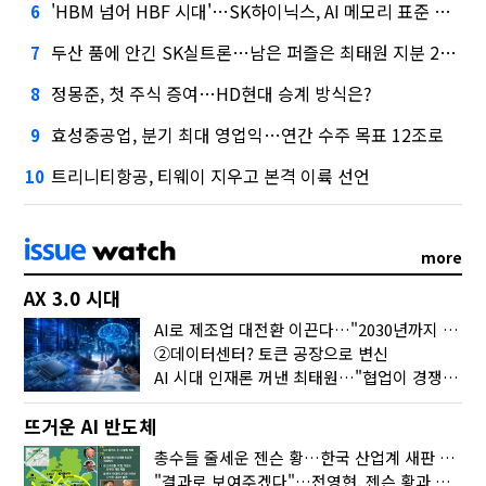
'HBM 넘어 HBF 시대'…SK하이닉스, AI 메모리 표준 선점 나섰다
6
두산 품에 안긴 SK실트론…남은 퍼즐은 최태원 지분 29.4%
7
정몽준, 첫 주식 증여…HD현대 승계 방식은?
8
효성중공업, 분기 최대 영업익…연간 수주 목표 12조로
9
트리니티항공, 티웨이 지우고 본격 이륙 선언
10
more
AX 3.0 시대
AI로 제조업 대전환 이끈다…"2030년까지 민관합동 20조 투자"
②데이터센터? 토큰 공장으로 변신
AI 시대 인재론 꺼낸 최태원…"협업이 경쟁력"
뜨거운 AI 반도체
총수들 줄세운 젠슨 황…한국 산업계 새판 짰다
"결과로 보여주겠다"…전영현, 젠슨 황과 HBM5 논의