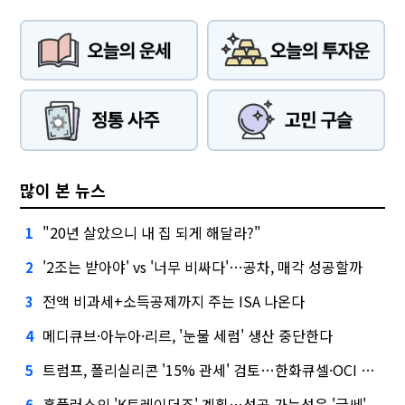
많이 본 뉴스
"20년 살았으니 내 집 되게 해달라?"
1
'2조는 받아야' vs '너무 비싸다'…공차, 매각 성공할까
2
전액 비과세+소득공제까지 주는 ISA 나온다
3
메디큐브·아누아·리르, '눈물 세럼' 생산 중단한다
4
트럼프, 폴리실리콘 '15% 관세' 검토…한화큐셀·OCI 영향은?
5
홈플러스의 'K트레이더조' 계획…성공 가능성은 '글쎄'
6