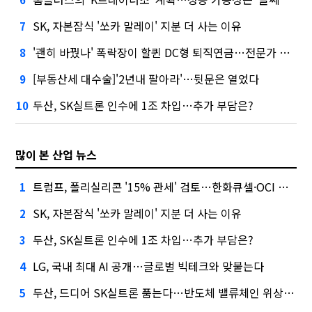
SK, 자본잠식 '쏘카 말레이' 지분 더 사는 이유
7
'괜히 바꿨나' 폭락장이 할퀸 DC형 퇴직연금…전문가 조언은
8
[부동산세 대수술]'2년내 팔아라'…뒷문은 열었다
9
두산, SK실트론 인수에 1조 차입…추가 부담은?
10
많이 본 산업 뉴스
트럼프, 폴리실리콘 '15% 관세' 검토…한화큐셀·OCI 영향은?
1
SK, 자본잠식 '쏘카 말레이' 지분 더 사는 이유
2
두산, SK실트론 인수에 1조 차입…추가 부담은?
3
LG, 국내 최대 AI 공개…글로벌 빅테크와 맞붙는다
4
두산, 드디어 SK실트론 품는다…반도체 밸류체인 위상 강화
5