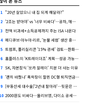
많이 본 뉴스
"20년 살았으니 내 집 되게 해달라?"
1
'2조는 받아야' vs '너무 비싸다'…공차, 매각 성공할까
2
전액 비과세+소득공제까지 주는 ISA 나온다
3
메디큐브·아누아·리르, '눈물 세럼' 생산 중단한다
4
트럼프, 폴리실리콘 '15% 관세' 검토…한화큐셀·OCI 영향은?
5
홈플러스의 'K트레이더조' 계획…성공 가능성은 '글쎄'
6
SK, 자본잠식 '쏘카 말레이' 지분 더 사는 이유
7
'괜히 바꿨나' 폭락장이 할퀸 DC형 퇴직연금…전문가 조언은
8
[부동산세 대수술]'2년내 팔아라'…뒷문은 열었다
9
2000원도 비싸다…올리브영, 다이소 공세에 '가성비'로 맞불
10