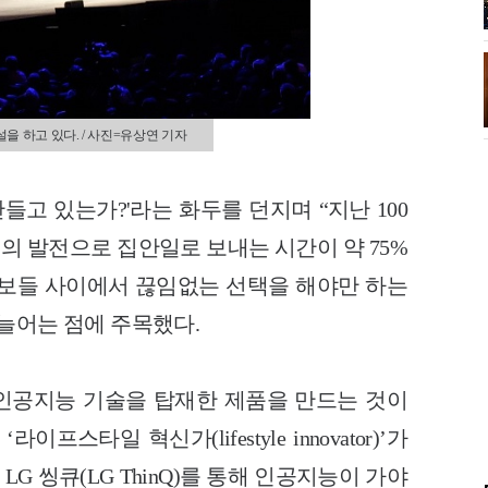
을 하고 있다. / 사진=유상연 기자
만들고 있는가?'라는 화두를 던지며 “지난
100
가전의 발전으로 집안일로 보내는 시간이
약 75%
정보들 사이에서 끊임없는 선택을 해
야만 하는
 크게 늘어는 점에 주목했다.
 인공지능 기술을 탑재한 제품을 만드는 것
이
이프스타일 혁신가(lifestyle
innovator)’가
 씽큐(LG ThinQ)를 통
해 인공지능이 가야