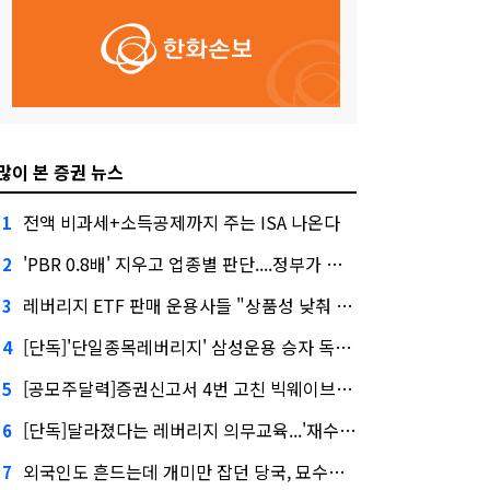
많이 본 증권 뉴스
전액 비과세+소득공제까지 주는 ISA 나온다
1
'PBR 0.8배' 지우고 업종별 판단....정부가 제시한 '주가 누르기' 방지법
2
레버리지 ETF 판매 운용사들 "상품성 낮춰 사라지게 해야"…일부 신중론도
3
[단독]'단일종목레버리지' 삼성운용 승자 독식...운용수익 미래에셋의 6배
4
[공모주달력]증권신고서 4번 고친 빅웨이브로보틱스, 수요예측
5
[단독]달라졌다는 레버리지 의무교육...'재수강 건너뛰기' 허점
6
외국인도 흔드는데 개미만 잡던 당국, 묘수는 과다호가부담금?
7