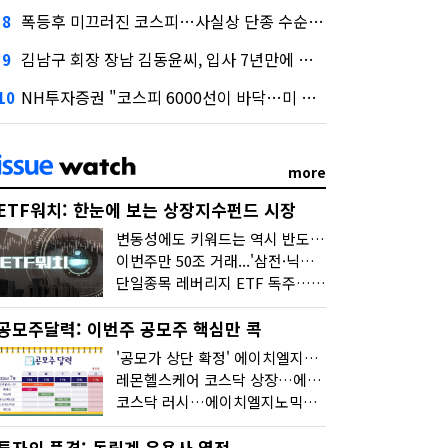
폭등후 미끄러진 코스피…사실상 단종 수순 밟는 '단종레'
8
김남구 회장 장남 김동윤씨, 입사 7년만에 한투증권 임원 승진
9
NH투자증권 "코스피 6000선이 바닥…미 금리 안정 후 추가 회복"
10
more
ETF워치: 한눈에 보는 상장지수펀드 시장
변동성에도 키워드는 역시 반도체…신상품은 우주·방산
이번주만 50조 거래...'삼전·닉스 레버리지' 수익률은 -30%
단일종목 레버리지 ETF 독주…'증시 블랙홀'
공모주달력: 이번주 공모주 핵심만 콕
'공모가 상단 확정' 에이치엘지노믹스 청약
레몬헬스케어 코스닥 상장…에이치엘지노믹스 수요예측
코스닥 러시…에이치엘지노믹스 수요예측·레메디 청약
투자의 품격: 독립계 운용사 열전