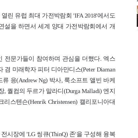
린 유럽 최대 가전박람회 'IFA 2018'에
서도
 연설을 하면서 세계 양대 가전박람회
에서 개
 전문가들이 참여하며 관심을 더했다. 엑스
 설립자 겸 미래학자 피터 디아만디스(Peter
Diaman
류 응(Andrew Ng) 박사, 룩소프
트 앨빈 바케
부사장, 퀄컴의 두르가
말라디(Durga Malladi) 엔지
크리스텐슨(Henrik Christensen) 캘리포니아대
전시장에 'LG 씽큐(ThinQ) 존'을
구성해 융복