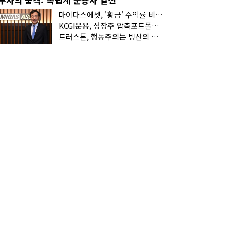
마이다스에셋, '황금' 수익률 비결은 '꾸준함'
KCGI운용, 성장주 압축포트폴리오로 새 길을 그리다
트러스톤, 행동주의는 빙산의 일각...진정한 힘은 '주식형 강자'