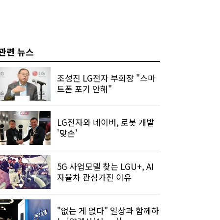
관련 뉴스
조성진 LG전자 부회장 "스마
트폰 포기 안해"
LG전자와 네이버, 로봇 개발
'맞손'
5G 사업모델 찾는 LGU+, AI
자율차 관심가진 이유
"없는 게 없다" 일상과 함께하