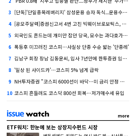
'PBR 0.8배' 지우고 업종별 판단....정부가 제시한 '주가 누르기' 방지법
2
[단독]'단일종목레버리지' 삼성운용 승자 독식...운용수익 미래에셋의 6배
3
[공모주달력]증권신고서 4번 고친 빅웨이브로보틱스, 수요예측
4
외국인도 흔드는데 개미만 잡던 당국, 묘수는 과다호가부담금?
5
폭등후 미끄러진 코스피…사실상 단종 수순 밟는 '단종레'
6
김남구 회장 장남 김동윤씨, 입사 7년만에 한투증권 임원 승진
7
'일상 된 사이드카'…코스피 5% 넘게 급락
8
NH투자증권 "코스피 6000선이 바닥…미 금리 안정 후 추가 회복"
9
코스피 흔들려도 코스닥 800선 회복…저가매수세 유입
10
more
ETF워치: 한눈에 보는 상장지수펀드 시장
변동성에도 키워드는 역시 반도체…신상품은 우주·방산