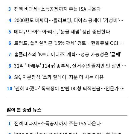
전액 비과세+소득공제까지 주는 ISA 나온다
3
2000원도 비싸다…올리브영, 다이소 공세에 '가성비'로 맞불
4
메디큐브·아누아·리르, '눈물 세럼' 생산 중단한다
5
트럼프, 폴리실리콘 '15% 관세' 검토…한화큐셀·OCI 영향은?
6
홈플러스의 'K트레이더조' 계획…성공 가능성은 '글쎄'
7
32억 '마래푸' 114㎡ 종부세, 실거주면 줄지만 안 살면 2.5배
8
SK, 자본잠식 '쏘카 말레이' 지분 더 사는 이유
9
'괜히 바꿨나' 폭락장이 할퀸 DC형 퇴직연금…전문가 조언은
10
많이 본 증권 뉴스
전액 비과세+소득공제까지 주는 ISA 나온다
1