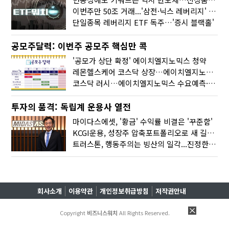
이번주만 50조 거래...'삼전·닉스 레버리지' 수익률은 -30%
단일종목 레버리지 ETF 독주…'증시 블랙홀'
공모주달력: 이번주 공모주 핵심만 콕
'공모가 상단 확정' 에이치엘지노믹스 청약
레몬헬스케어 코스닥 상장…에이치엘지노믹스 수요예측
코스닥 러시…에이치엘지노믹스 수요예측·레메디 청약
투자의 품격: 독립계 운용사 열전
마이다스에셋, '황금' 수익률 비결은 '꾸준함'
KCGI운용, 성장주 압축포트폴리오로 새 길을 그리다
트러스톤, 행동주의는 빙산의 일각...진정한 힘은 '주식형 강자'
회사소개
이용약관
개인정보취급방침
저작권안내
Copyright
비즈니스워치
All Rights Reserved.