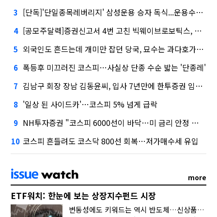
[단독]'단일종목레버리지' 삼성운용 승자 독식...운용수익 미래에셋의 6배
3
[공모주달력]증권신고서 4번 고친 빅웨이브로보틱스, 수요예측
4
외국인도 흔드는데 개미만 잡던 당국, 묘수는 과다호가부담금?
5
폭등후 미끄러진 코스피…사실상 단종 수순 밟는 '단종레'
6
김남구 회장 장남 김동윤씨, 입사 7년만에 한투증권 임원 승진
7
'일상 된 사이드카'…코스피 5% 넘게 급락
8
NH투자증권 "코스피 6000선이 바닥…미 금리 안정 후 추가 회복"
9
코스피 흔들려도 코스닥 800선 회복…저가매수세 유입
10
more
ETF워치: 한눈에 보는 상장지수펀드 시장
변동성에도 키워드는 역시 반도체…신상품은 우주·방산