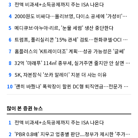
전액 비과세+소득공제까지 주는 ISA 나온다
3
2000원도 비싸다…올리브영, 다이소 공세에 '가성비'로 맞불
4
메디큐브·아누아·리르, '눈물 세럼' 생산 중단한다
5
트럼프, 폴리실리콘 '15% 관세' 검토…한화큐셀·OCI 영향은?
6
홈플러스의 'K트레이더조' 계획…성공 가능성은 '글쎄'
7
32억 '마래푸' 114㎡ 종부세, 실거주면 줄지만 안 살면 2.5배
8
SK, 자본잠식 '쏘카 말레이' 지분 더 사는 이유
9
'괜히 바꿨나' 폭락장이 할퀸 DC형 퇴직연금…전문가 조언은
10
많이 본 증권 뉴스
전액 비과세+소득공제까지 주는 ISA 나온다
1
'PBR 0.8배' 지우고 업종별 판단....정부가 제시한 '주가 누르기' 방지법
2