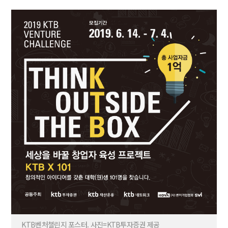
KTB벤처챌린지 포스터. 사진=KTB투자증권 제공