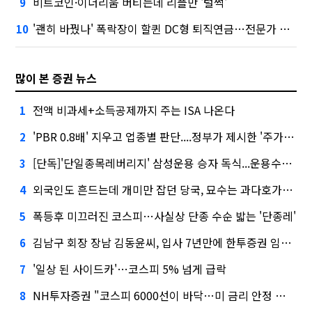
비트코인·이더리움 버티는데 리플만 '털썩'
9
'괜히 바꿨나' 폭락장이 할퀸 DC형 퇴직연금…전문가 조언은
10
많이 본 증권 뉴스
전액 비과세+소득공제까지 주는 ISA 나온다
1
'PBR 0.8배' 지우고 업종별 판단....정부가 제시한 '주가 누르기' 방지법
2
[단독]'단일종목레버리지' 삼성운용 승자 독식...운용수익 미래에셋의 6배
3
외국인도 흔드는데 개미만 잡던 당국, 묘수는 과다호가부담금?
4
폭등후 미끄러진 코스피…사실상 단종 수순 밟는 '단종레'
5
김남구 회장 장남 김동윤씨, 입사 7년만에 한투증권 임원 승진
6
'일상 된 사이드카'…코스피 5% 넘게 급락
7
NH투자증권 "코스피 6000선이 바닥…미 금리 안정 후 추가 회복"
8