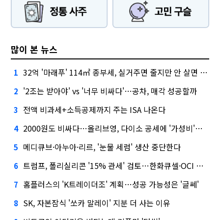
많이 본 뉴스
32억 '마래푸' 114㎡ 종부세, 실거주면 줄지만 안 살면 2.5배
1
'2조는 받아야' vs '너무 비싸다'…공차, 매각 성공할까
2
전액 비과세+소득공제까지 주는 ISA 나온다
3
2000원도 비싸다…올리브영, 다이소 공세에 '가성비'로 맞불
4
메디큐브·아누아·리르, '눈물 세럼' 생산 중단한다
5
트럼프, 폴리실리콘 '15% 관세' 검토…한화큐셀·OCI 영향은?
6
홈플러스의 'K트레이더조' 계획…성공 가능성은 '글쎄'
7
SK, 자본잠식 '쏘카 말레이' 지분 더 사는 이유
8