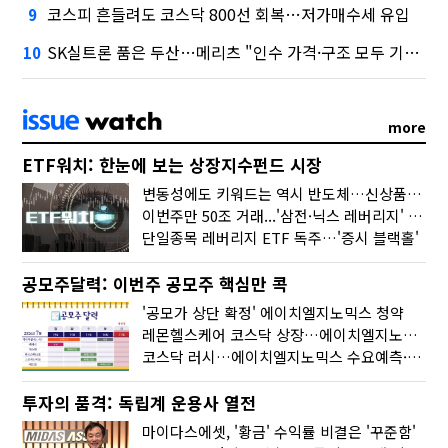
코스피 흔들려도 코스닥 800선 회복…저가매수세 유입
9
SK실트론 품은 두산…메리츠 "인수 가격·구조 모두 기대 이상"
10
more
ETF워치: 한눈에 보는 상장지수펀드 시장
변동성에도 키워드는 역시 반도체…신상품은 우주·방산
이번주만 50조 거래...'삼전·닉스 레버리지' 수익률은 -30%
단일종목 레버리지 ETF 독주…'증시 블랙홀'
공모주달력: 이번주 공모주 핵심만 콕
'공모가 상단 확정' 에이치엘지노믹스 청약
레몬헬스케어 코스닥 상장…에이치엘지노믹스 수요예측
코스닥 러시…에이치엘지노믹스 수요예측·레메디 청약
투자의 품격: 독립계 운용사 열전
마이다스에셋, '황금' 수익률 비결은 '꾸준함'