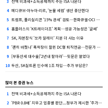
전액 비과세+소득공제까지 주는 ISA 나온다
3
메디큐브·아누아·리르, '눈물 세럼' 생산 중단한다
4
트럼프, 폴리실리콘 '15% 관세' 검토…한화큐셀·OCI 영향은?
5
홈플러스의 'K트레이더조' 계획…성공 가능성은 '글쎄'
6
SK, 자본잠식 '쏘카 말레이' 지분 더 사는 이유
7
'괜히 바꿨나' 폭락장이 할퀸 DC형 퇴직연금…전문가 조언은
8
[부동산세 대수술]'2년내 팔아라'…뒷문은 열었다
9
두산, SK실트론 인수에 1조 차입…추가 부담은?
10
많이 본 증권 뉴스
전액 비과세+소득공제까지 주는 ISA 나온다
1
'PBR 0.8배' 지우고 업종별 판단....정부가 제시한 '주가 누르기' 방지법
2