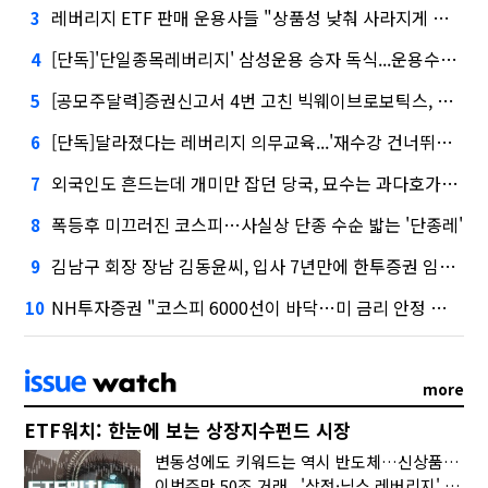
레버리지 ETF 판매 운용사들 "상품성 낮춰 사라지게 해야"…일부 신중론도
3
[단독]'단일종목레버리지' 삼성운용 승자 독식...운용수익 미래에셋의 6배
4
[공모주달력]증권신고서 4번 고친 빅웨이브로보틱스, 수요예측
5
[단독]달라졌다는 레버리지 의무교육...'재수강 건너뛰기' 허점
6
외국인도 흔드는데 개미만 잡던 당국, 묘수는 과다호가부담금?
7
폭등후 미끄러진 코스피…사실상 단종 수순 밟는 '단종레'
8
김남구 회장 장남 김동윤씨, 입사 7년만에 한투증권 임원 승진
9
NH투자증권 "코스피 6000선이 바닥…미 금리 안정 후 추가 회복"
10
more
ETF워치: 한눈에 보는 상장지수펀드 시장
변동성에도 키워드는 역시 반도체…신상품은 우주·방산
이번주만 50조 거래...'삼전·닉스 레버리지' 수익률은 -30%