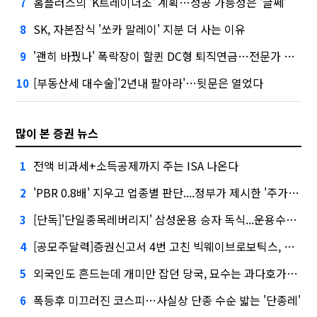
홈플러스의 'K트레이더조' 계획…성공 가능성은 '글쎄'
7
SK, 자본잠식 '쏘카 말레이' 지분 더 사는 이유
8
'괜히 바꿨나' 폭락장이 할퀸 DC형 퇴직연금…전문가 조언은
9
[부동산세 대수술]'2년내 팔아라'…뒷문은 열었다
10
많이 본 증권 뉴스
전액 비과세+소득공제까지 주는 ISA 나온다
1
'PBR 0.8배' 지우고 업종별 판단....정부가 제시한 '주가 누르기' 방지법
2
[단독]'단일종목레버리지' 삼성운용 승자 독식...운용수익 미래에셋의 6배
3
[공모주달력]증권신고서 4번 고친 빅웨이브로보틱스, 수요예측
4
외국인도 흔드는데 개미만 잡던 당국, 묘수는 과다호가부담금?
5
폭등후 미끄러진 코스피…사실상 단종 수순 밟는 '단종레'
6