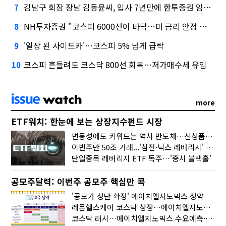
김남구 회장 장남 김동윤씨, 입사 7년만에 한투증권 임원 승진
7
NH투자증권 "코스피 6000선이 바닥…미 금리 안정 후 추가 회복"
8
'일상 된 사이드카'…코스피 5% 넘게 급락
9
코스피 흔들려도 코스닥 800선 회복…저가매수세 유입
10
more
ETF워치: 한눈에 보는 상장지수펀드 시장
변동성에도 키워드는 역시 반도체…신상품은 우주·방산
이번주만 50조 거래...'삼전·닉스 레버리지' 수익률은 -30%
단일종목 레버리지 ETF 독주…'증시 블랙홀'
공모주달력: 이번주 공모주 핵심만 콕
'공모가 상단 확정' 에이치엘지노믹스 청약
레몬헬스케어 코스닥 상장…에이치엘지노믹스 수요예측
코스닥 러시…에이치엘지노믹스 수요예측·레메디 청약