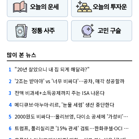
많이 본 뉴스
"20년 살았으니 내 집 되게 해달라?"
1
'2조는 받아야' vs '너무 비싸다'…공차, 매각 성공할까
2
전액 비과세+소득공제까지 주는 ISA 나온다
3
메디큐브·아누아·리르, '눈물 세럼' 생산 중단한다
4
2000원도 비싸다…올리브영, 다이소 공세에 '가성비'로 맞불
5
트럼프, 폴리실리콘 '15% 관세' 검토…한화큐셀·OCI 영향은?
6