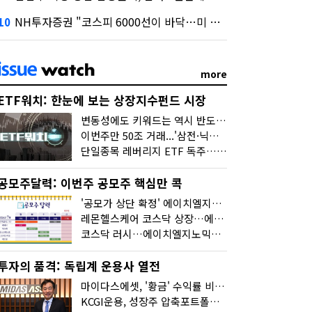
NH투자증권 "코스피 6000선이 바닥…미 금리 안정 후 추가 회복"
10
more
ETF워치: 한눈에 보는 상장지수펀드 시장
변동성에도 키워드는 역시 반도체…신상품은 우주·방산
이번주만 50조 거래...'삼전·닉스 레버리지' 수익률은 -30%
단일종목 레버리지 ETF 독주…'증시 블랙홀'
공모주달력: 이번주 공모주 핵심만 콕
'공모가 상단 확정' 에이치엘지노믹스 청약
레몬헬스케어 코스닥 상장…에이치엘지노믹스 수요예측
코스닥 러시…에이치엘지노믹스 수요예측·레메디 청약
투자의 품격: 독립계 운용사 열전
마이다스에셋, '황금' 수익률 비결은 '꾸준함'
KCGI운용, 성장주 압축포트폴리오로 새 길을 그리다