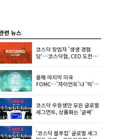
관련 뉴스
코스닥 창업자 '생생 경험
담'…코스닥협, CEO 도전스
토리 발간
올해 마지막 미국
FOMC…'자이언트'냐 '빅'이
냐
코스닥 우등생만 모은 글로벌
세그먼트, 상품화는 '글쎄'
'코스닥 블루칩' 글로벌 세그