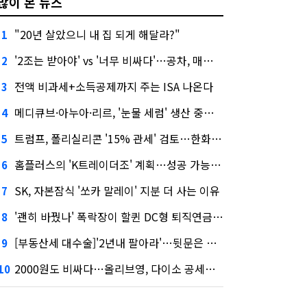
많이 본 뉴스
"20년 살았으니 내 집 되게 해달라?"
1
'2조는 받아야' vs '너무 비싸다'…공차, 매각 성공할까
2
전액 비과세+소득공제까지 주는 ISA 나온다
3
메디큐브·아누아·리르, '눈물 세럼' 생산 중단한다
4
트럼프, 폴리실리콘 '15% 관세' 검토…한화큐셀·OCI 영향은?
5
홈플러스의 'K트레이더조' 계획…성공 가능성은 '글쎄'
6
SK, 자본잠식 '쏘카 말레이' 지분 더 사는 이유
7
'괜히 바꿨나' 폭락장이 할퀸 DC형 퇴직연금…전문가 조언은
8
[부동산세 대수술]'2년내 팔아라'…뒷문은 열었다
9
2000원도 비싸다…올리브영, 다이소 공세에 '가성비'로 맞불
10