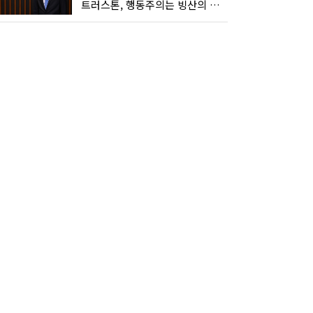
트러스톤, 행동주의는 빙산의 일각...진정한 힘은 '주식형 강자'