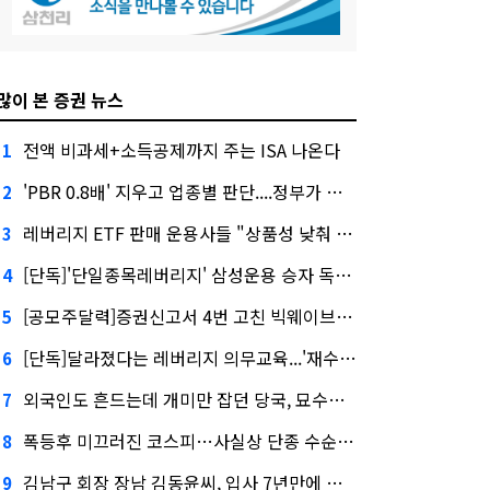
많이 본 증권 뉴스
전액 비과세+소득공제까지 주는 ISA 나온다
1
'PBR 0.8배' 지우고 업종별 판단....정부가 제시한 '주가 누르기' 방지법
2
레버리지 ETF 판매 운용사들 "상품성 낮춰 사라지게 해야"…일부 신중론도
3
[단독]'단일종목레버리지' 삼성운용 승자 독식...운용수익 미래에셋의 6배
4
[공모주달력]증권신고서 4번 고친 빅웨이브로보틱스, 수요예측
5
[단독]달라졌다는 레버리지 의무교육...'재수강 건너뛰기' 허점
6
외국인도 흔드는데 개미만 잡던 당국, 묘수는 과다호가부담금?
7
폭등후 미끄러진 코스피…사실상 단종 수순 밟는 '단종레'
8
김남구 회장 장남 김동윤씨, 입사 7년만에 한투증권 임원 승진
9