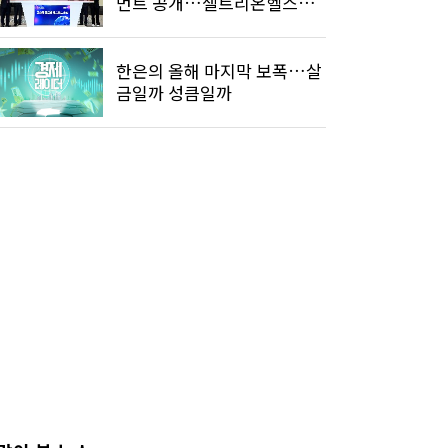
먼트 공개…셀트리온헬스케
어 편입
한은의 올해 마지막 보폭…살
금일까 성큼일까