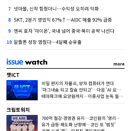
넷마블, 신작 힘줬더니…수익성 오히려 악화
7
SKT, 2분기 영업익 67%↑…AIDC 매출 92% 급증
8
엔씨 효자 '아이온', 국내 넘어 중국·북미 공략 나선다
9
알뜰폰 성장 멈췄다…4달째 순유출
10
more
챗ICT
비밀 편지의 자물쇠, 양자 컴퓨터가 연다
'마그네슘 되고 칼슘 안되고'…다음 'AI 요약' 갈 길은
테마파크에 요양원까지…이종사업 눈독 들이는 게임사
크립토워치
700억 절감·경영권 유지…코인원의 '영리한 딜'
유가 급등·제도화 난항에…코인 또 '멈칫'
거래·시세 '뚝'…잊혀진 게임코인들