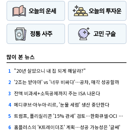
많이 본 뉴스
"20년 살았으니 내 집 되게 해달라?"
1
'2조는 받아야' vs '너무 비싸다'…공차, 매각 성공할까
2
전액 비과세+소득공제까지 주는 ISA 나온다
3
메디큐브·아누아·리르, '눈물 세럼' 생산 중단한다
4
트럼프, 폴리실리콘 '15% 관세' 검토…한화큐셀·OCI 영향은?
5
홈플러스의 'K트레이더조' 계획…성공 가능성은 '글쎄'
6