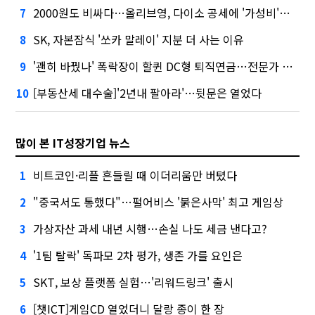
2000원도 비싸다…올리브영, 다이소 공세에 '가성비'로 맞불
7
SK, 자본잠식 '쏘카 말레이' 지분 더 사는 이유
8
'괜히 바꿨나' 폭락장이 할퀸 DC형 퇴직연금…전문가 조언은
9
[부동산세 대수술]'2년내 팔아라'…뒷문은 열었다
10
많이 본 IT성장기업 뉴스
비트코인·리플 흔들릴 때 이더리움만 버텼다
1
"중국서도 통했다"…펄어비스 '붉은사막' 최고 게임상
2
가상자산 과세 내년 시행…손실 나도 세금 낸다고?
3
'1팀 탈락' 독파모 2차 평가, 생존 가를 요인은
4
SKT, 보상 플랫폼 실험…'리워드링크' 출시
5
[챗ICT]게임CD 열었더니 달랑 종이 한 장
6