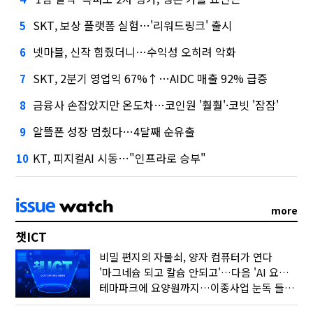
SKT, 보상 플랫폼 실험…'리워드링크' 출시
5
넷마블, 신작 힘줬더니…수익성 오히려 악화
6
SKT, 2분기 영업익 67%↑…AIDC 매출 92% 급증
7
금융사 손잡았지만 온도차…코인원 '훨훨'·코빗 '잠잠'
8
알뜰폰 성장 멈췄다…4달째 순유출
9
KT, 피지컬AI 시동…"인프라로 승부"
10
more
챗ICT
비밀 편지의 자물쇠, 양자 컴퓨터가 연다
'마그네슘 되고 칼슘 안되고'…다음 'AI 요약' 갈 길은
테마파크에 요양원까지…이종사업 눈독 들이는 게임사