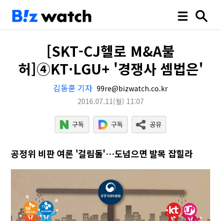
[SKT-CJ헬로 M&A불
허]④KT·LGU+ '경쟁사 셈법은'
김동훈 기자
99re@bizwatch.co.kr
2016.07.11
(월)
11:07
공정위 비판 여론 '걸림돌'…도넘으면 발목 잡힐라