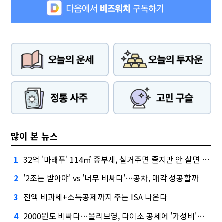
많이 본 뉴스
32억 '마래푸' 114㎡ 종부세, 실거주면 줄지만 안 살면 2.5배
1
'2조는 받아야' vs '너무 비싸다'…공차, 매각 성공할까
2
전액 비과세+소득공제까지 주는 ISA 나온다
3
2000원도 비싸다…올리브영, 다이소 공세에 '가성비'로 맞불
4