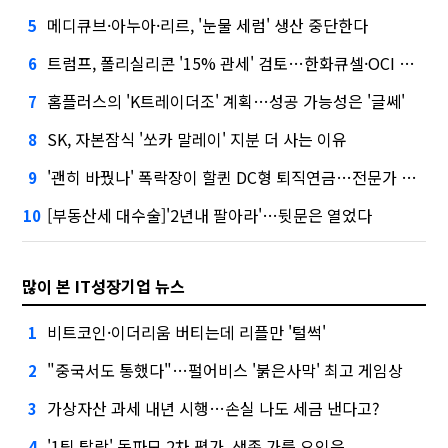
메디큐브·아누아·리르, '눈물 세럼' 생산 중단한다
5
트럼프, 폴리실리콘 '15% 관세' 검토…한화큐셀·OCI 영향은?
6
홈플러스의 'K트레이더조' 계획…성공 가능성은 '글쎄'
7
SK, 자본잠식 '쏘카 말레이' 지분 더 사는 이유
8
'괜히 바꿨나' 폭락장이 할퀸 DC형 퇴직연금…전문가 조언은
9
[부동산세 대수술]'2년내 팔아라'…뒷문은 열었다
10
많이 본 IT성장기업 뉴스
비트코인·이더리움 버티는데 리플만 '털썩'
1
"중국서도 통했다"…펄어비스 '붉은사막' 최고 게임상
2
가상자산 과세 내년 시행…손실 나도 세금 낸다고?
3
'1팀 탈락' 독파모 2차 평가, 생존 가를 요인은
4