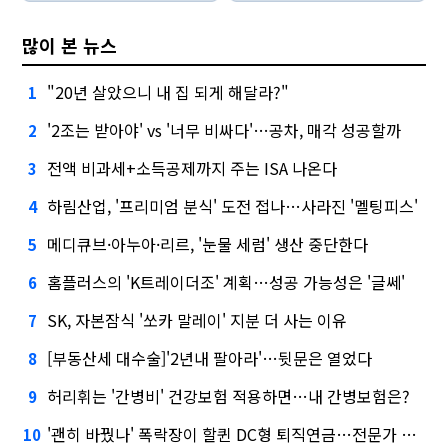
많이 본 뉴스
"20년 살았으니 내 집 되게 해달라?"
1
'2조는 받아야' vs '너무 비싸다'…공차, 매각 성공할까
2
전액 비과세+소득공제까지 주는 ISA 나온다
3
하림산업, '프리미엄 분식' 도전 접나…사라진 '멜팅피스'
4
메디큐브·아누아·리르, '눈물 세럼' 생산 중단한다
5
홈플러스의 'K트레이더조' 계획…성공 가능성은 '글쎄'
6
SK, 자본잠식 '쏘카 말레이' 지분 더 사는 이유
7
[부동산세 대수술]'2년내 팔아라'…뒷문은 열었다
8
허리휘는 '간병비' 건강보험 적용하면…내 간병보험은?
9
'괜히 바꿨나' 폭락장이 할퀸 DC형 퇴직연금…전문가 조언은
10