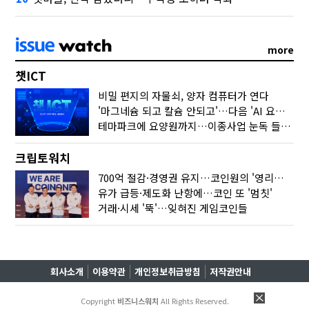
more
챗ICT
비밀 편지의 자물쇠, 양자 컴퓨터가 연다
'마그네슘 되고 칼슘 안되고'…다음 'AI 요약' 갈 길은
테마파크에 요양원까지…이종사업 눈독 들이는 게임사
크립토워치
700억 절감·경영권 유지…코인원의 '영리한 딜'
유가 급등·제도화 난항에…코인 또 '멈칫'
거래·시세 '뚝'…잊혀진 게임코인들
회사소개
이용약관
개인정보취급방침
저작권안내
Copyright
비즈니스워치
All Rights Reserved.