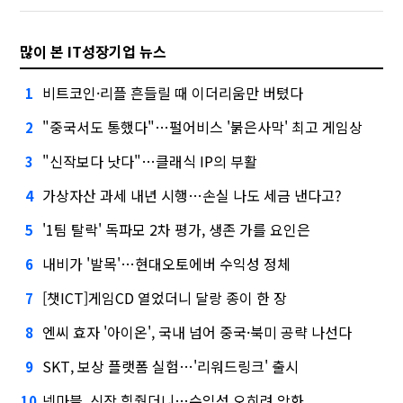
많이 본 IT성장기업 뉴스
비트코인·리플 흔들릴 때 이더리움만 버텼다
1
"중국서도 통했다"…펄어비스 '붉은사막' 최고 게임상
2
"신작보다 낫다"…클래식 IP의 부활
3
가상자산 과세 내년 시행…손실 나도 세금 낸다고?
4
'1팀 탈락' 독파모 2차 평가, 생존 가를 요인은
5
내비가 '발목'…현대오토에버 수익성 정체
6
[챗ICT]게임CD 열었더니 달랑 종이 한 장
7
엔씨 효자 '아이온', 국내 넘어 중국·북미 공략 나선다
8
SKT, 보상 플랫폼 실험…'리워드링크' 출시
9
넷마블, 신작 힘줬더니…수익성 오히려 악화
10