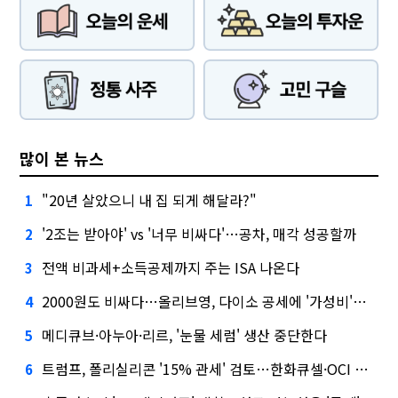
많이 본 뉴스
"20년 살았으니 내 집 되게 해달라?"
1
'2조는 받아야' vs '너무 비싸다'…공차, 매각 성공할까
2
전액 비과세+소득공제까지 주는 ISA 나온다
3
2000원도 비싸다…올리브영, 다이소 공세에 '가성비'로 맞불
4
메디큐브·아누아·리르, '눈물 세럼' 생산 중단한다
5
트럼프, 폴리실리콘 '15% 관세' 검토…한화큐셀·OCI 영향은?
6