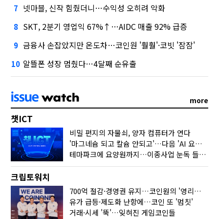
넷마블, 신작 힘줬더니…수익성 오히려 악화
7
SKT, 2분기 영업익 67%↑…AIDC 매출 92% 급증
8
금융사 손잡았지만 온도차…코인원 '훨훨'·코빗 '잠잠'
9
알뜰폰 성장 멈췄다…4달째 순유출
10
more
챗ICT
비밀 편지의 자물쇠, 양자 컴퓨터가 연다
'마그네슘 되고 칼슘 안되고'…다음 'AI 요약' 갈 길은
테마파크에 요양원까지…이종사업 눈독 들이는 게임사
크립토워치
700억 절감·경영권 유지…코인원의 '영리한 딜'
유가 급등·제도화 난항에…코인 또 '멈칫'
거래·시세 '뚝'…잊혀진 게임코인들