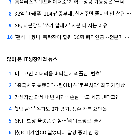
홈플러스의 'K트레이더조' 계획…성공 가능성은 '글쎄'
7
32억 '마래푸' 114㎡ 종부세, 실거주면 줄지만 안 살면 2.5배
8
SK, 자본잠식 '쏘카 말레이' 지분 더 사는 이유
9
'괜히 바꿨나' 폭락장이 할퀸 DC형 퇴직연금…전문가 조언은
10
많이 본 IT성장기업 뉴스
비트코인·이더리움 버티는데 리플만 '털썩'
1
"중국서도 통했다"…펄어비스 '붉은사막' 최고 게임상
2
가상자산 과세 내년 시행…손실 나도 세금 낸다고?
3
'1팀 탈락' 독파모 2차 평가, 생존 가를 요인은
4
SKT, 보상 플랫폼 실험…'리워드링크' 출시
5
[챗ICT]게임CD 열었더니 달랑 종이 한 장
6