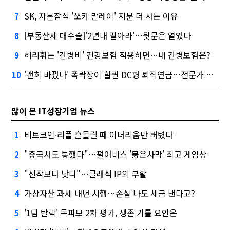
SK, 자본잠식 '쏘카 말레이' 지분 더 사는 이유
7
[부동산세 대수술]'2년내 팔아라'…뒷문은 열었다
8
허리휘는 '간병비' 건강보험 적용하면…내 간병보험은?
9
'괜히 바꿨나' 폭락장이 할퀸 DC형 퇴직연금…전문가 조언은
10
많이 본 IT성장기업 뉴스
비트코인·리플 흔들릴 때 이더리움만 버텼다
1
"중국서도 통했다"…펄어비스 '붉은사막' 최고 게임상
2
"신작보다 낫다"…클래식 IP의 부활
3
가상자산 과세 내년 시행…손실 나도 세금 낸다고?
4
'1팀 탈락' 독파모 2차 평가, 생존 가를 요인은
5