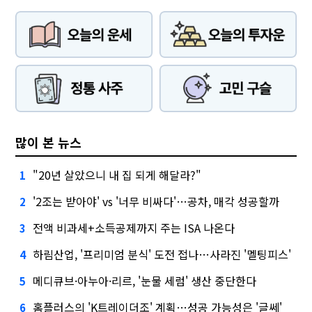
많이 본 뉴스
"20년 살았으니 내 집 되게 해달라?"
1
'2조는 받아야' vs '너무 비싸다'…공차, 매각 성공할까
2
전액 비과세+소득공제까지 주는 ISA 나온다
3
하림산업, '프리미엄 분식' 도전 접나…사라진 '멜팅피스'
4
메디큐브·아누아·리르, '눈물 세럼' 생산 중단한다
5
홈플러스의 'K트레이더조' 계획…성공 가능성은 '글쎄'
6