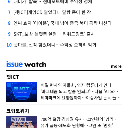
내비가 '발목'…현대오토에버 수익성 정체
6
[챗ICT]게임CD 열었더니 달랑 종이 한 장
7
엔씨 효자 '아이온', 국내 넘어 중국·북미 공략 나선다
8
SKT, 보상 플랫폼 실험…'리워드링크' 출시
9
넷마블, 신작 힘줬더니…수익성 오히려 악화
10
more
챗ICT
비밀 편지의 자물쇠, 양자 컴퓨터가 연다
'마그네슘 되고 칼슘 안되고'…다음 'AI 요약' 갈 길은
테마파크에 요양원까지…이종사업 눈독 들이는 게임사
크립토워치
700억 절감·경영권 유지…코인원의 '영리한 딜'
유가 급등·제도화 난항에…코인 또 '멈칫'