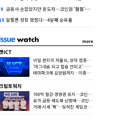
금융사 손잡았지만 온도차…코인원 '훨훨'·코빗 '잠잠'
9
알뜰폰 성장 멈췄다…4달째 순유출
10
more
챗ICT
비밀 편지의 자물쇠, 양자 컴퓨터가 연다
'마그네슘 되고 칼슘 안되고'…다음 'AI 요약' 갈 길은
테마파크에 요양원까지…이종사업 눈독 들이는 게임사
크립토워치
700억 절감·경영권 유지…코인원의 '영리한 딜'
유가 급등·제도화 난항에…코인 또 '멈칫'
거래·시세 '뚝'…잊혀진 게임코인들