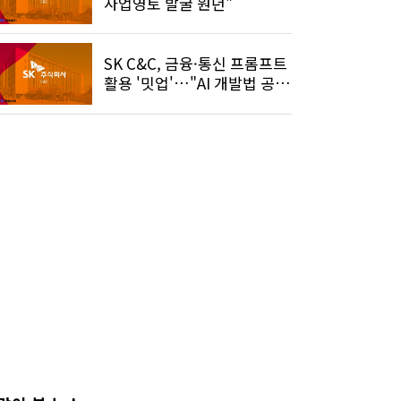
사업영토 발굴 원년"
SK C&C, 금융·통신 프롬프트
활용 '밋업'…"AI 개발법 공
유"