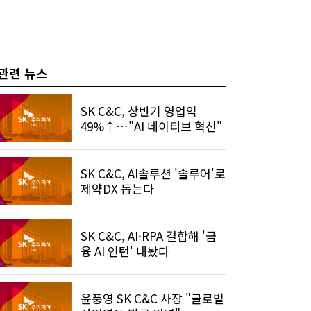
관련 뉴스
SK C&C, 상반기 영업익
49%↑…"AI 네이티브 혁신"
SK C&C, AI솔루션 '솔루어'로
제약DX 돕는다
SK C&C, AI·RPA 결합해 '금
융 AI 인턴' 내놨다
윤풍영 SK C&C 사장 "글로벌