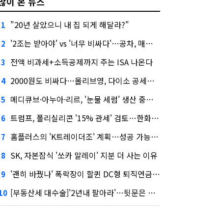
많이 본 뉴스
"20년 살았으니 내 집 되게 해달라?"
1
'2조는 받아야' vs '너무 비싸다'…공차, 매각 성공할까
2
전액 비과세+소득공제까지 주는 ISA 나온다
3
2000원도 비싸다…올리브영, 다이소 공세에 '가성비'로 맞불
4
메디큐브·아누아·리르, '눈물 세럼' 생산 중단한다
5
트럼프, 폴리실리콘 '15% 관세' 검토…한화큐셀·OCI 영향은?
6
홈플러스의 'K트레이더조' 계획…성공 가능성은 '글쎄'
7
SK, 자본잠식 '쏘카 말레이' 지분 더 사는 이유
8
'괜히 바꿨나' 폭락장이 할퀸 DC형 퇴직연금…전문가 조언은
9
[부동산세 대수술]'2년내 팔아라'…뒷문은 열었다
10