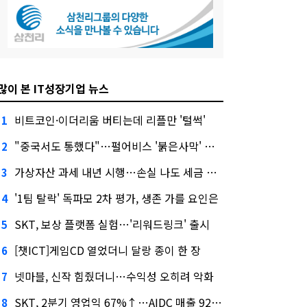
많이 본 IT성장기업 뉴스
비트코인·이더리움 버티는데 리플만 '털썩'
1
"중국서도 통했다"…펄어비스 '붉은사막' 최고 게임상
2
가상자산 과세 내년 시행…손실 나도 세금 낸다고?
3
'1팀 탈락' 독파모 2차 평가, 생존 가를 요인은
4
SKT, 보상 플랫폼 실험…'리워드링크' 출시
5
[챗ICT]게임CD 열었더니 달랑 종이 한 장
6
넷마블, 신작 힘줬더니…수익성 오히려 악화
7
SKT, 2분기 영업익 67%↑…AIDC 매출 92% 급증
8