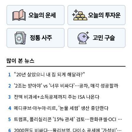
많이 본 뉴스
"20년 살았으니 내 집 되게 해달라?"
1
'2조는 받아야' vs '너무 비싸다'…공차, 매각 성공할까
2
전액 비과세+소득공제까지 주는 ISA 나온다
3
메디큐브·아누아·리르, '눈물 세럼' 생산 중단한다
4
트럼프, 폴리실리콘 '15% 관세' 검토…한화큐셀·OCI 영향은?
5
2000원도 비싸다…올리브영, 다이소 공세에 '가성비'로 맞불
6