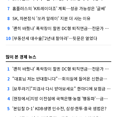
홈플러스의 'K트레이더조' 계획…성공 가능성은 '글쎄'
7
SK, 자본잠식 '쏘카 말레이' 지분 더 사는 이유
8
'괜히 바꿨나' 폭락장이 할퀸 DC형 퇴직연금…전문가 조언은
9
[부동산세 대수술]'2년내 팔아라'…뒷문은 열었다
10
많이 본 경제 뉴스
'괜히 바꿨나' 폭락장이 할퀸 DC형 퇴직연금…전문가 조언은
1
"대표님 저는 반대합니다"…회의실에 들어온 신한금융 AI
2
[보푸라기]"피검사 다시 받아보세요" 한마디에 보험금 못 받을 뻔?
3
[현장에서]지방 이전설에 국책은행·농협 '행동파'…금감원 '신중모드'
4
'본입찰 D-1' KDB생명 인수전, 삼성·한투·흥국 셈법은?
5