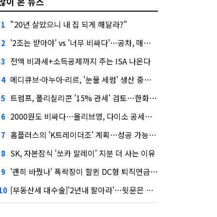
많이 본 뉴스
"20년 살았으니 내 집 되게 해달라?"
1
'2조는 받아야' vs '너무 비싸다'…공차, 매각 성공할까
2
전액 비과세+소득공제까지 주는 ISA 나온다
3
메디큐브·아누아·리르, '눈물 세럼' 생산 중단한다
4
트럼프, 폴리실리콘 '15% 관세' 검토…한화큐셀·OCI 영향은?
5
2000원도 비싸다…올리브영, 다이소 공세에 '가성비'로 맞불
6
홈플러스의 'K트레이더조' 계획…성공 가능성은 '글쎄'
7
SK, 자본잠식 '쏘카 말레이' 지분 더 사는 이유
8
'괜히 바꿨나' 폭락장이 할퀸 DC형 퇴직연금…전문가 조언은
9
[부동산세 대수술]'2년내 팔아라'…뒷문은 열었다
10