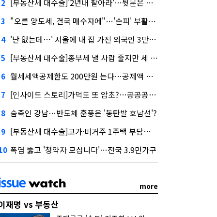
[부동산세 대수술]'2년내 팔아라'…뒷문은 열었다
2
"오른 양도세, 결국 매수자에"…'손피' 부활할까?
3
'난 없는데…' 서울에 내 집 가진 외국인 3만3000명
4
[부동산세 대수술]종부세 낼 사람 줄지만 세 부담 커진다
5
월세세액공제한도 200만원 는다…공제액 최대 54만원↑
6
[인사이드 스토리]가덕도 또 암초?…공공공사의 '굴레'
7
숨죽인 강남…반도체 훈풍은 '동탄발 호남선'?
8
[부동산세 대수술]고가·비거주 1주택 부담…'대전족'도 불똥
9
폭염 뚫고 '청약자 모십니다'…전국 3.9만가구
10
more
이재명 vs 부동산