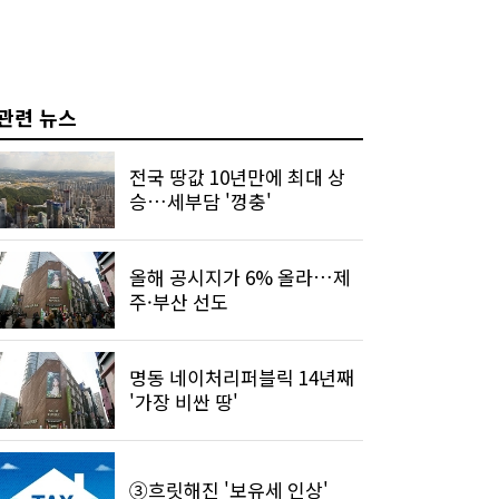
관련 뉴스
전국 땅값 10년만에 최대 상
승…세부담 '껑충'
올해 공시지가 6% 올라…제
주·부산 선도
명동 네이처리퍼블릭 14년째
'가장 비싼 땅'
③흐릿해진 '보유세 인상'