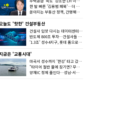
주택공급 '속도' 강조한 LH 이성훈 "전력질주해야"
한 발 빠른 '김용범 페북'…더 강한 부동산 규제 나오나
쏟아지는 부동산 정책, 간명해져야
오늘도 '핫한' 건설부동산
건설사 입맛 다시는 데이터센터…암초는 '주민 반대'
반도체 800조 투자…건설사들 "물 들어온다!"
'1.3조' 성수4지구, 롯데 품으로…'성수르엘 S70' 거듭
지금은 '교통시대'
마곡서 성수까지 '한강' 타고 갔습니다
"타이어 절반 물에 잠기면? 무조건 탈출하세요"
양재IC 정체 줄인다…성남-서초 고속도로 2029년 착공