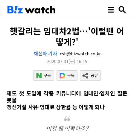
헷갈리는 임대차2법…'이럴땐 어
떻게?'
채신화 기자
csh@bizwatch.co.kr
2020.07.31
(금)
16:15
제도 첫 도입에 각종 커뮤니티에 임대인·임차인 질문
봇물
갱신거절 사유·임대료 상한률 등 어떻게 되나
이럴 땐 어떡하죠?