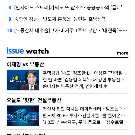
[인사이드 스토리]가덕도 또 암초?…공공공사의 '굴레'
8
숨죽인 강남…반도체 훈풍은 '동탄발 호남선'?
9
[부동산세 대수술]고가·비거주 1주택 부담…'대전족'도 불똥
10
more
이재명 vs 부동산
주택공급 '속도' 강조한 LH 이성훈 "전력질주해야"
한 발 빠른 '김용범 페북'…더 강한 부동산 규제 나오나
쏟아지는 부동산 정책, 간명해져야
오늘도 '핫한' 건설부동산
건설사 입맛 다시는 데이터센터…암초는 '주민 반대'
반도체 800조 투자…건설사들 "물 들어온다!"
'1.3조' 성수4지구, 롯데 품으로…'성수르엘 S70' 거듭