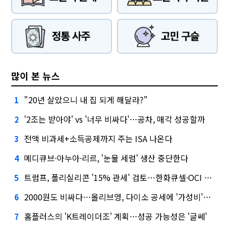
많이 본 뉴스
"20년 살았으니 내 집 되게 해달라?"
1
'2조는 받아야' vs '너무 비싸다'…공차, 매각 성공할까
2
전액 비과세+소득공제까지 주는 ISA 나온다
3
메디큐브·아누아·리르, '눈물 세럼' 생산 중단한다
4
트럼프, 폴리실리콘 '15% 관세' 검토…한화큐셀·OCI 영향은?
5
2000원도 비싸다…올리브영, 다이소 공세에 '가성비'로 맞불
6
홈플러스의 'K트레이더조' 계획…성공 가능성은 '글쎄'
7