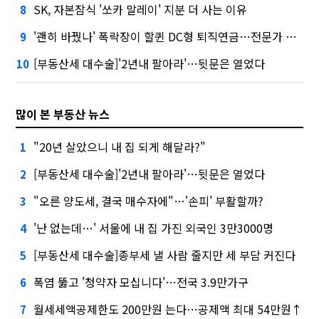
SK, 자본잠식 '쏘카 말레이' 지분 더 사는 이유
8
'괜히 바꿨나' 폭락장이 할퀸 DC형 퇴직연금…전문가 조언은
9
[부동산세 대수술]'2년내 팔아라'…뒷문은 열었다
10
많이 본 부동산 뉴스
"20년 살았으니 내 집 되게 해달라?"
1
[부동산세 대수술]'2년내 팔아라'…뒷문은 열었다
2
"오른 양도세, 결국 매수자에"…'손피' 부활할까?
3
'난 없는데…' 서울에 내 집 가진 외국인 3만3000명
4
[부동산세 대수술]종부세 낼 사람 줄지만 세 부담 커진다
5
폭염 뚫고 '청약자 모십니다'…전국 3.9만가구
6
월세세액공제한도 200만원 는다…공제액 최대 54만원↑
7