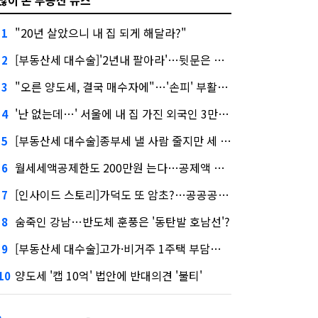
"20년 살았으니 내 집 되게 해달라?"
1
[부동산세 대수술]'2년내 팔아라'…뒷문은 열었다
2
"오른 양도세, 결국 매수자에"…'손피' 부활할까?
3
'난 없는데…' 서울에 내 집 가진 외국인 3만3000명
4
[부동산세 대수술]종부세 낼 사람 줄지만 세 부담 커진다
5
월세세액공제한도 200만원 는다…공제액 최대 54만원↑
6
[인사이드 스토리]가덕도 또 암초?…공공공사의 '굴레'
7
숨죽인 강남…반도체 훈풍은 '동탄발 호남선'?
8
[부동산세 대수술]고가·비거주 1주택 부담…'대전족'도 불똥
9
양도세 '캡 10억' 법안에 반대의견 '불티'
10