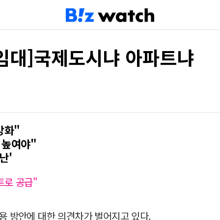
s임대]국제도시냐 아파트냐
강화"
 높여야"
난'
트로 공급"
용 방안에 대한 의견차가 벌어지고 있다.