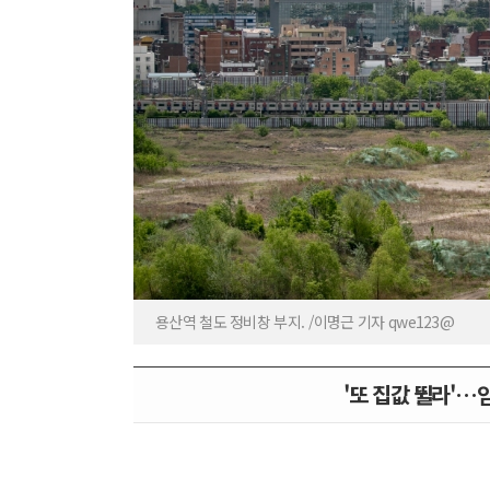
용산역 철도 정비창 부지. /이명근 기자 qwe123@
'또 집값 뛸라'…