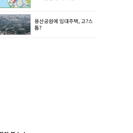
용산공원에 임대주택, 고?스
톱?