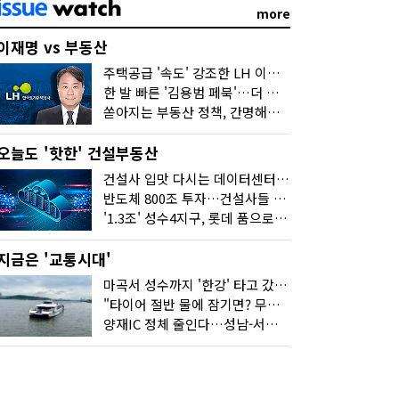
more
이재명 vs 부동산
주택공급 '속도' 강조한 LH 이성훈 "전력질주해야"
한 발 빠른 '김용범 페북'…더 강한 부동산 규제 나오나
쏟아지는 부동산 정책, 간명해져야
오늘도 '핫한' 건설부동산
건설사 입맛 다시는 데이터센터…암초는 '주민 반대'
반도체 800조 투자…건설사들 "물 들어온다!"
'1.3조' 성수4지구, 롯데 품으로…'성수르엘 S70' 거듭
지금은 '교통시대'
마곡서 성수까지 '한강' 타고 갔습니다
"타이어 절반 물에 잠기면? 무조건 탈출하세요"
양재IC 정체 줄인다…성남-서초 고속도로 2029년 착공