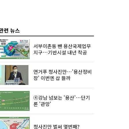
관련 뉴스
서부이촌동 뺀 용산국제업무
지구…기반시설 내년 착공
연거푸 청사진만…'용산정비
창' 이번엔 삽 뜰까
④강남 넘보는 '용산'…단기
론 '관망'
청사진만 벌써 몇번째?