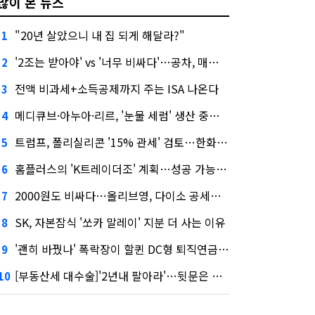
많이 본 뉴스
"20년 살았으니 내 집 되게 해달라?"
1
'2조는 받아야' vs '너무 비싸다'…공차, 매각 성공할까
2
전액 비과세+소득공제까지 주는 ISA 나온다
3
메디큐브·아누아·리르, '눈물 세럼' 생산 중단한다
4
트럼프, 폴리실리콘 '15% 관세' 검토…한화큐셀·OCI 영향은?
5
홈플러스의 'K트레이더조' 계획…성공 가능성은 '글쎄'
6
2000원도 비싸다…올리브영, 다이소 공세에 '가성비'로 맞불
7
SK, 자본잠식 '쏘카 말레이' 지분 더 사는 이유
8
'괜히 바꿨나' 폭락장이 할퀸 DC형 퇴직연금…전문가 조언은
9
[부동산세 대수술]'2년내 팔아라'…뒷문은 열었다
10