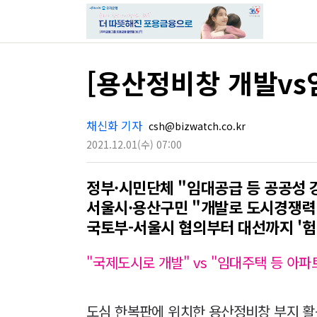
[용산정비창 개발v
채신화 기자
csh@bizwatch.co.kr
2021.12.01
(수)
07:00
정부·시민단체 "임대공급 등 공공성 
서울시·용산구민 "개발로 도시경쟁력
국토부-서울시 협의부터 대선까지 '험
"국제도시로 개발" vs "임대주택 등 아파
도심 한복판에 위치한 용산정비창 부지 활