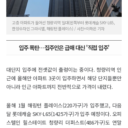
고층 아파트가 들어선 청량리역 일대(왼쪽부터 롯데캐슬 SKY-L65,
한양수자인 그라시엘, 해링턴 플레이스) / 사진=이하은 기자
입주 폭탄…집주인은 급매 대신 '직접 입주'
대단지 입주에 전셋값이 출렁이는 중이다. 청량리역 인
근에 올해만 아파트 3곳이 입주하면서 해당 단지들뿐만
아니라 인근 아파트까지 전반적으로 가격이 내렸다.
올해 1월 해링턴 플레이스(220가구)가 입주했고, 다음
달 롯데캐슬 SKY-L65(1425가구)가 입주 예정이다. 오피
스텔인 힐스테이트 청량리 더퍼스트(486가구)도 연말