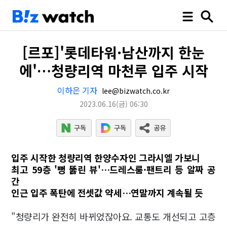
[르포]'롯데타워·남산까지 한눈
에'…청량리역 마천루 입주 시작
이하은 기자
lee@bizwatch.co.kr
2023.06.16
(금)
06:30
입주 시작한 청량리역 한양수자인 그라시엘 가보니
최고 59층 '뻥 뚫린 뷰'…드레스룸·팬트리 등 알짜 공
간
인근 입주 폭탄에 전셋값 약세…연말까지 계속될 듯
"청량리가 완전히 바뀌었잖아요. 교통도 개선되고 고층