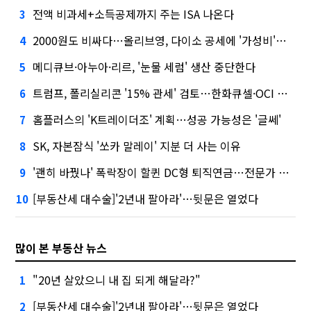
전액 비과세+소득공제까지 주는 ISA 나온다
3
2000원도 비싸다…올리브영, 다이소 공세에 '가성비'로 맞불
4
메디큐브·아누아·리르, '눈물 세럼' 생산 중단한다
5
트럼프, 폴리실리콘 '15% 관세' 검토…한화큐셀·OCI 영향은?
6
홈플러스의 'K트레이더조' 계획…성공 가능성은 '글쎄'
7
SK, 자본잠식 '쏘카 말레이' 지분 더 사는 이유
8
'괜히 바꿨나' 폭락장이 할퀸 DC형 퇴직연금…전문가 조언은
9
[부동산세 대수술]'2년내 팔아라'…뒷문은 열었다
10
많이 본 부동산 뉴스
"20년 살았으니 내 집 되게 해달라?"
1
[부동산세 대수술]'2년내 팔아라'…뒷문은 열었다
2