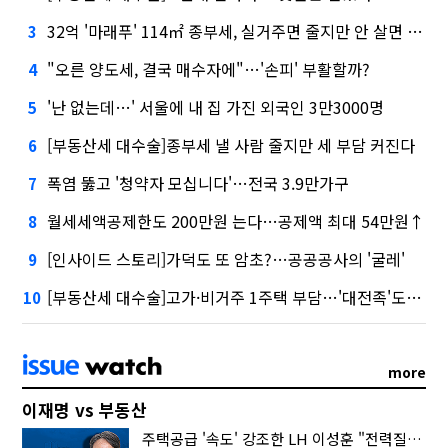
32억 '마래푸' 114㎡ 종부세, 실거주면 줄지만 안 살면 2.5배
3
"오른 양도세, 결국 매수자에"…'손피' 부활할까?
4
'난 없는데…' 서울에 내 집 가진 외국인 3만3000명
5
[부동산세 대수술]종부세 낼 사람 줄지만 세 부담 커진다
6
폭염 뚫고 '청약자 모십니다'…전국 3.9만가구
7
월세세액공제한도 200만원 는다…공제액 최대 54만원↑
8
[인사이드 스토리]가덕도 또 암초?…공공공사의 '굴레'
9
[부동산세 대수술]고가·비거주 1주택 부담…'대전족'도 불똥
10
more
이재명 vs 부동산
주택공급 '속도' 강조한 LH 이성훈 "전력질주해야"