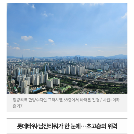
청량리역 한양수자인 그라시엘 55층에서 바라본 전경 / 사진=이하
은기자
롯데타워·남산타워가 한 눈에…초고층의 위력