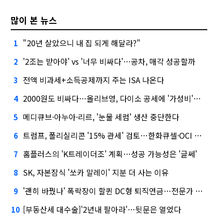
많이 본 뉴스
"20년 살았으니 내 집 되게 해달라?"
1
'2조는 받아야' vs '너무 비싸다'…공차, 매각 성공할까
2
전액 비과세+소득공제까지 주는 ISA 나온다
3
2000원도 비싸다…올리브영, 다이소 공세에 '가성비'로 맞불
4
메디큐브·아누아·리르, '눈물 세럼' 생산 중단한다
5
트럼프, 폴리실리콘 '15% 관세' 검토…한화큐셀·OCI 영향은?
6
홈플러스의 'K트레이더조' 계획…성공 가능성은 '글쎄'
7
SK, 자본잠식 '쏘카 말레이' 지분 더 사는 이유
8
'괜히 바꿨나' 폭락장이 할퀸 DC형 퇴직연금…전문가 조언은
9
[부동산세 대수술]'2년내 팔아라'…뒷문은 열었다
10