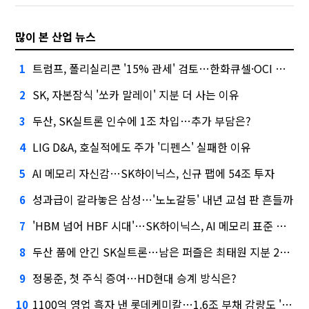
많이 본 산업 뉴스
트럼프, 폴리실리콘 '15% 관세' 검토…한화큐셀·OCI 영향은?
1
SK, 자본잠식 '쏘카 말레이' 지분 더 사는 이유
2
두산, SK실트론 인수에 1조 차입…추가 부담은?
3
LIG D&A, 호실적에도 주가 '디펜스' 실패한 이유
4
AI 메모리 자신감…SK하이닉스, 신규 팹에 54조 투자
5
성과급이 갈라놓은 삼성…'노노갈등' 내년 교섭 판 흔들까
6
'HBM 넘어 HBF 시대'…SK하이닉스, AI 메모리 표준 선점 나섰다
7
두산 품에 안긴 SK실트론…남은 퍼즐은 최태원 지분 29.4%
8
정몽준, 첫 주식 증여…HD현대 승계 방식은?
9
1100억 영업 흑자 낸 롯데케미칼…1.6조 부채 감량도 '속도'
10