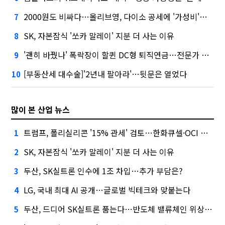
2000원도 비싸다…올리브영, 다이소 공세에 '가성비'로 맞불
7
SK, 자본잠식 '쏘카 말레이' 지분 더 사는 이유
8
'괜히 바꿨나' 폭락장이 할퀸 DC형 퇴직연금…전문가 조언은
9
[부동산세 대수술]'2년내 팔아라'…뒷문은 열었다
10
많이 본 산업 뉴스
트럼프, 폴리실리콘 '15% 관세' 검토…한화큐셀·OCI 영향은?
1
SK, 자본잠식 '쏘카 말레이' 지분 더 사는 이유
2
두산, SK실트론 인수에 1조 차입…추가 부담은?
3
LG, 국내 최대 AI 공개…글로벌 빅테크와 맞붙는다
4
두산, 드디어 SK실트론 품는다…반도체 밸류체인 위상 강화
5