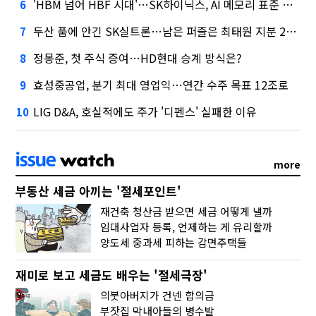
'HBM 넘어 HBF 시대'…SK하이닉스, AI 메모리 표준 선점 나섰다
6
두산 품에 안긴 SK실트론…남은 퍼즐은 최태원 지분 29.4%
7
정몽준, 첫 주식 증여…HD현대 승계 방식은?
8
효성중공업, 분기 최대 영업익…연간 수주 목표 12조로
9
LIG D&A, 호실적에도 주가 '디펜스' 실패한 이유
10
more
부동산 세금 아끼는 '절세포인트'
재건축 청산금 받으면 세금 어떻게 낼까
임대사업자 등록, 언제하는 게 유리할까
양도세 중과세 피하는 감면주택들
재미로 보고 세금도 배우는 '절세극장'
의붓아버지가 건넨 합의금
부잣집 막내아들의 병수발