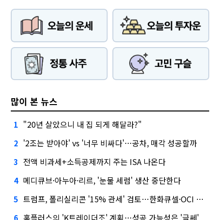
많이 본 뉴스
"20년 살았으니 내 집 되게 해달라?"
1
'2조는 받아야' vs '너무 비싸다'…공차, 매각 성공할까
2
전액 비과세+소득공제까지 주는 ISA 나온다
3
메디큐브·아누아·리르, '눈물 세럼' 생산 중단한다
4
트럼프, 폴리실리콘 '15% 관세' 검토…한화큐셀·OCI 영향은?
5
홈플러스의 'K트레이더조' 계획…성공 가능성은 '글쎄'
6