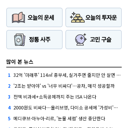
많이 본 뉴스
32억 '마래푸' 114㎡ 종부세, 실거주면 줄지만 안 살면 2.5배
1
'2조는 받아야' vs '너무 비싸다'…공차, 매각 성공할까
2
전액 비과세+소득공제까지 주는 ISA 나온다
3
2000원도 비싸다…올리브영, 다이소 공세에 '가성비'로 맞불
4
메디큐브·아누아·리르, '눈물 세럼' 생산 중단한다
5