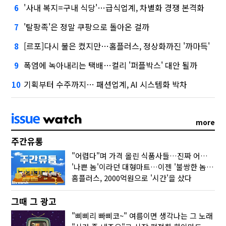
'사내 복지=구내 식당'…급식업계, 차별화 경쟁 본격화
6
'탈팡족'은 정말 쿠팡으로 돌아온 걸까
7
[르포]다시 불은 켰지만…홈플러스, 정상화까진 '까마득'
8
폭염에 녹아내리는 택배…컬리 '퍼플박스' 대안 될까
9
기획부터 수주까지… 패션업계, AI 시스템화 박차
10
more
주간유통
"어렵다"며 가격 올린 식품사들…진짜 어려운 거 맞아?
'나쁜 놈'이라던 대형마트…이젠 '불쌍한 놈' 됐다
홈플러스, 2000억원으로 '시간'을 샀다
그때 그 광고
"삐삐리 빠삐코~" 여름이면 생각나는 그 노래