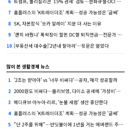
트럼프, 폴리실리콘 '15% 관세' 검토…한화큐셀·OCI 영향은?
6
홈플러스의 'K트레이더조' 계획…성공 가능성은 '글쎄'
7
SK, 자본잠식 '쏘카 말레이' 지분 더 사는 이유
8
'괜히 바꿨나' 폭락장이 할퀸 DC형 퇴직연금…전문가 조언은
9
[부동산세 대수술]'2년내 팔아라'…뒷문은 열었다
10
많이 본 생활경제 뉴스
'2조는 받아야' vs '너무 비싸다'…공차, 매각 성공할까
1
2000원도 비싸다…올리브영, 다이소 공세에 '가성비'로 맞불
2
메디큐브·아누아·리르, '눈물 세럼' 생산 중단한다
3
홈플러스의 'K트레이더조' 계획…성공 가능성은 '글쎄'
4
"단 2주를 위해"…반딧불이에 1년을 거는 에버랜드 주키퍼
5