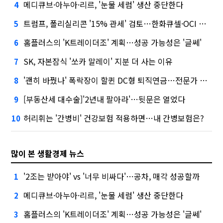
메디큐브·아누아·리르, '눈물 세럼' 생산 중단한다
4
트럼프, 폴리실리콘 '15% 관세' 검토…한화큐셀·OCI 영향은?
5
홈플러스의 'K트레이더조' 계획…성공 가능성은 '글쎄'
6
SK, 자본잠식 '쏘카 말레이' 지분 더 사는 이유
7
'괜히 바꿨나' 폭락장이 할퀸 DC형 퇴직연금…전문가 조언은
8
[부동산세 대수술]'2년내 팔아라'…뒷문은 열었다
9
허리휘는 '간병비' 건강보험 적용하면…내 간병보험은?
10
많이 본 생활경제 뉴스
'2조는 받아야' vs '너무 비싸다'…공차, 매각 성공할까
1
메디큐브·아누아·리르, '눈물 세럼' 생산 중단한다
2
홈플러스의 'K트레이더조' 계획…성공 가능성은 '글쎄'
3