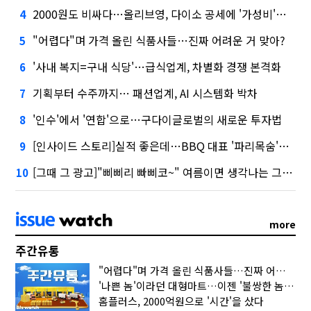
2000원도 비싸다…올리브영, 다이소 공세에 '가성비'로 맞불
4
"어렵다"며 가격 올린 식품사들…진짜 어려운 거 맞아?
5
'사내 복지=구내 식당'…급식업계, 차별화 경쟁 본격화
6
기획부터 수주까지… 패션업계, AI 시스템화 박차
7
'인수'에서 '연합'으로…구다이글로벌의 새로운 투자법
8
[인사이드 스토리]실적 좋은데…BBQ 대표 '파리목숨'된 이유
9
[그때 그 광고]"삐삐리 빠삐코~" 여름이면 생각나는 그 노래
10
more
주간유통
"어렵다"며 가격 올린 식품사들…진짜 어려운 거 맞아?
'나쁜 놈'이라던 대형마트…이젠 '불쌍한 놈' 됐다
홈플러스, 2000억원으로 '시간'을 샀다