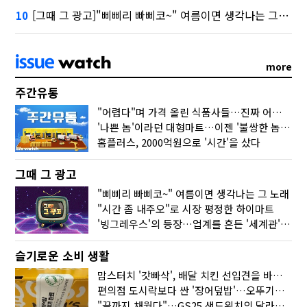
[그때 그 광고]"삐삐리 빠삐코~" 여름이면 생각나는 그 노래
10
more
주간유통
"어렵다"며 가격 올린 식품사들…진짜 어려운 거 맞아?
'나쁜 놈'이라던 대형마트…이젠 '불쌍한 놈' 됐다
홈플러스, 2000억원으로 '시간'을 샀다
그때 그 광고
"삐삐리 빠삐코~" 여름이면 생각나는 그 노래
"시간 좀 내주오"로 시장 평정한 하이마트
'빙그레우스'의 등장…업계를 흔든 '세계관' 마케팅
슬기로운 소비 생활
맘스터치 '갓빠삭', 배달 치킨 선입견을 바꿨다
편의점 도시락보다 싼 '장어덮밥'…오뚜기가 해냈다
"끝까지 채웠다"…GS25 샌드위치의 달라진 '속'사정