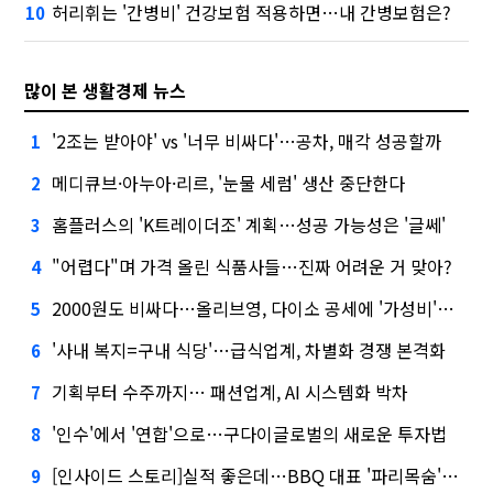
허리휘는 '간병비' 건강보험 적용하면…내 간병보험은?
10
많이 본 생활경제 뉴스
'2조는 받아야' vs '너무 비싸다'…공차, 매각 성공할까
1
메디큐브·아누아·리르, '눈물 세럼' 생산 중단한다
2
홈플러스의 'K트레이더조' 계획…성공 가능성은 '글쎄'
3
"어렵다"며 가격 올린 식품사들…진짜 어려운 거 맞아?
4
2000원도 비싸다…올리브영, 다이소 공세에 '가성비'로 맞불
5
'사내 복지=구내 식당'…급식업계, 차별화 경쟁 본격화
6
기획부터 수주까지… 패션업계, AI 시스템화 박차
7
'인수'에서 '연합'으로…구다이글로벌의 새로운 투자법
8
[인사이드 스토리]실적 좋은데…BBQ 대표 '파리목숨'된 이유
9