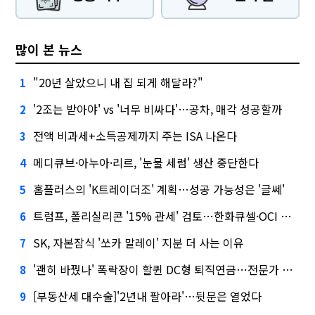
많이 본 뉴스
"20년 살았으니 내 집 되게 해달라?"
1
'2조는 받아야' vs '너무 비싸다'…공차, 매각 성공할까
2
전액 비과세+소득공제까지 주는 ISA 나온다
3
메디큐브·아누아·리르, '눈물 세럼' 생산 중단한다
4
홈플러스의 'K트레이더조' 계획…성공 가능성은 '글쎄'
5
트럼프, 폴리실리콘 '15% 관세' 검토…한화큐셀·OCI 영향은?
6
SK, 자본잠식 '쏘카 말레이' 지분 더 사는 이유
7
'괜히 바꿨나' 폭락장이 할퀸 DC형 퇴직연금…전문가 조언은
8
[부동산세 대수술]'2년내 팔아라'…뒷문은 열었다
9