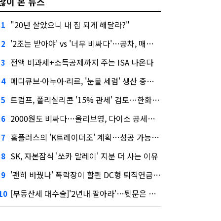
많이 본 뉴스
"20년 살았으니 내 집 되게 해달라?"
1
'2조는 받아야' vs '너무 비싸다'…공차, 매각 성공할까
2
전액 비과세+소득공제까지 주는 ISA 나온다
3
메디큐브·아누아·리르, '눈물 세럼' 생산 중단한다
4
트럼프, 폴리실리콘 '15% 관세' 검토…한화큐셀·OCI 영향은?
5
2000원도 비싸다…올리브영, 다이소 공세에 '가성비'로 맞불
6
홈플러스의 'K트레이더조' 계획…성공 가능성은 '글쎄'
7
SK, 자본잠식 '쏘카 말레이' 지분 더 사는 이유
8
'괜히 바꿨나' 폭락장이 할퀸 DC형 퇴직연금…전문가 조언은
9
[부동산세 대수술]'2년내 팔아라'…뒷문은 열었다
10