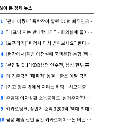
많이 본 경제 뉴스
'괜히 바꿨나' 폭락장이 할퀸 DC형 퇴직연금…전문가 조언은
1
"대표님 저는 반대합니다"…회의실에 들어온 신한금융 AI
2
[보푸라기]"피검사 다시 받아보세요" 한마디에 보험금 못 받을 뻔?
3
[현장에서]지방 이전설에 국책은행·농협 '행동파'…금감원 '신중모드'
4
'본입찰 D-1' KDB생명 인수전, 삼성·한투·흥국 셈법은?
5
미 기준금리 '매파적' 동결…한은 이달 금리 향방은?
6
[기고]장부 밖에서 자라는 위험…사모대출 시장과 AI
7
주담대 이자상환 소득공제도 '실거주자'만 가능
8
카카오뱅크, 상반기 순익 3280억 '역대 최대'…"캐피탈, 자산 1조원 이상"
9
금융 매출 절반 넘긴 카카오페이…돈 버는 구조 달라졌다
10