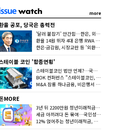
more
환율 공포, 당국은 총력전
'달러 붙잡기' 안간힘…한은, 외화 초과지준에 이자 6개월 더
환율 14원 뛰자 4대 은행 RWA 6조 '눈덩이'…2배 뛴 2분기는?
한은·금감원, 시장교란 등 '외환공동검사'…환율 급등 전방위 대응
스테이블 코인 '합종연횡'
스테이블코인 법안 언제?…국회에 쏠린 시선
BOK 컨퍼런스 "스테이블코인, 결제 넘어 보험 대출 등 금융 연결 도구"
M&A 잠룡 하나금융, 비은행서 '두나무'로 눈돌린 이유는
돈MORE
3년 뒤 2200만원 청년미래적금, 최고 금리 받으려면?
세금 아끼려다 돈 묶여…국민성장펀드 누가 가입하면 좋을까
12% 얹어주는 청년미래적금, 갈아타기 거절 될수 있어요