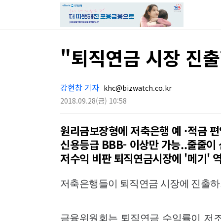
"퇴직연금 시장 진
강현창 기자
khc@bizwatch.co.kr
2018.09.28
(금)
10:58
원리금보장형에 저축은행 예 ·적금 편
신용등급 BBB- 이상만 가능..줄줄이
저수익 비판 퇴직연금시장에 '메기' 
저축은행들이 퇴직연금 시장에 진출하기
금융위원회는 퇴직연금 수익률이 저조하