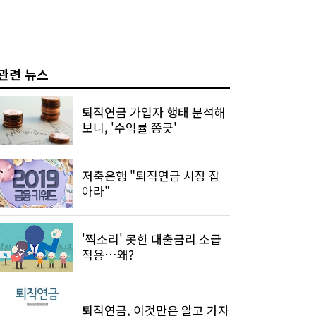
관련 뉴스
퇴직연금 가입자 행태 분석해
보니, '수익률 쫑긋'
저축은행 "퇴직연금 시장 잡
아라"
'찍소리' 못한 대출금리 소급
적용…왜?
퇴직연금, 이것만은 알고 가자