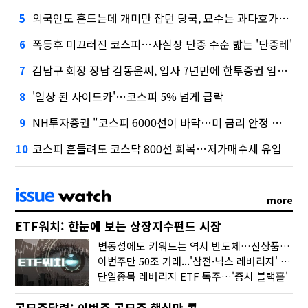
외국인도 흔드는데 개미만 잡던 당국, 묘수는 과다호가부담금?
5
폭등후 미끄러진 코스피…사실상 단종 수순 밟는 '단종레'
6
김남구 회장 장남 김동윤씨, 입사 7년만에 한투증권 임원 승진
7
'일상 된 사이드카'…코스피 5% 넘게 급락
8
NH투자증권 "코스피 6000선이 바닥…미 금리 안정 후 추가 회복"
9
코스피 흔들려도 코스닥 800선 회복…저가매수세 유입
10
more
ETF워치: 한눈에 보는 상장지수펀드 시장
변동성에도 키워드는 역시 반도체…신상품은 우주·방산
이번주만 50조 거래...'삼전·닉스 레버리지' 수익률은 -30%
단일종목 레버리지 ETF 독주…'증시 블랙홀'
공모주달력: 이번주 공모주 핵심만 콕