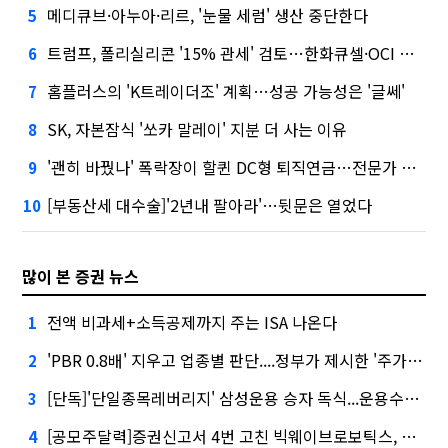
메디큐브·아누아·리르, '눈물 세럼' 생산 중단한다
5
트럼프, 폴리실리콘 '15% 관세' 검토…한화큐셀·OCI 영향은?
6
홈플러스의 'K트레이더조' 계획…성공 가능성은 '글쎄'
7
SK, 자본잠식 '쏘카 말레이' 지분 더 사는 이유
8
'괜히 바꿨나' 폭락장이 할퀸 DC형 퇴직연금…전문가 조언은
9
[부동산세 대수술]'2년내 팔아라'…뒷문은 열었다
10
많이 본 증권 뉴스
전액 비과세+소득공제까지 주는 ISA 나온다
1
'PBR 0.8배' 지우고 업종별 판단....정부가 제시한 '주가 누르기' 방지법
2
[단독]'단일종목레버리지' 삼성운용 승자 독식...운용수익 미래에셋의 6배
3
[공모주달력]증권신고서 4번 고친 빅웨이브로보틱스, 수요예측
4