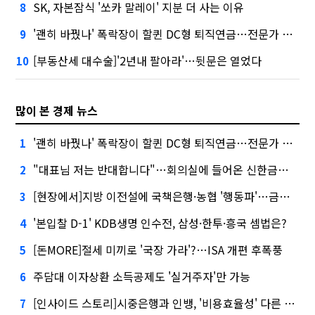
SK, 자본잠식 '쏘카 말레이' 지분 더 사는 이유
8
'괜히 바꿨나' 폭락장이 할퀸 DC형 퇴직연금…전문가 조언은
9
[부동산세 대수술]'2년내 팔아라'…뒷문은 열었다
10
많이 본 경제 뉴스
'괜히 바꿨나' 폭락장이 할퀸 DC형 퇴직연금…전문가 조언은
1
"대표님 저는 반대합니다"…회의실에 들어온 신한금융 AI
2
[현장에서]지방 이전설에 국책은행·농협 '행동파'…금감원 '신중모드'
3
'본입찰 D-1' KDB생명 인수전, 삼성·한투·흥국 셈법은?
4
[돈MORE]절세 미끼로 '국장 가라'?…ISA 개편 후폭풍
5
주담대 이자상환 소득공제도 '실거주자'만 가능
6
[인사이드 스토리]시중은행과 인뱅, '비용효율성' 다른 잣대 왜?
7