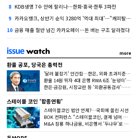
KDB생명 7수 만에 팔리나…한화·흥국·한투 3파전
8
카카오뱅크, 상반기 순익 3280억 '역대 최대'…"캐피탈, 자산 1조원 이상"
9
금융 매출 절반 넘긴 카카오페이…돈 버는 구조 달라졌다
10
more
환율 공포, 당국은 총력전
'달러 붙잡기' 안간힘…한은, 외화 초과지준에 이자 6개월 더
환율 14원 뛰자 4대 은행 RWA 6조 '눈덩이'…2배 뛴 2분기는?
한은·금감원, 시장교란 등 '외환공동검사'…환율 급등 전방위 대응
스테이블 코인 '합종연횡'
스테이블코인 법안 언제?…국회에 쏠린 시선
BOK 컨퍼런스 "스테이블코인, 결제 넘어 보험 대출 등 금융 연결 도구"
M&A 잠룡 하나금융, 비은행서 '두나무'로 눈돌린 이유는
돈MORE