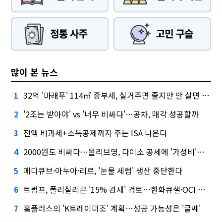
많이 본 뉴스
32억 '마래푸' 114㎡ 종부세, 실거주면 줄지만 안 살면 2.5배
1
'2조는 받아야' vs '너무 비싸다'…공차, 매각 성공할까
2
전액 비과세+소득공제까지 주는 ISA 나온다
3
2000원도 비싸다…올리브영, 다이소 공세에 '가성비'로 맞불
4
메디큐브·아누아·리르, '눈물 세럼' 생산 중단한다
5
트럼프, 폴리실리콘 '15% 관세' 검토…한화큐셀·OCI 영향은?
6
홈플러스의 'K트레이더조' 계획…성공 가능성은 '글쎄'
7