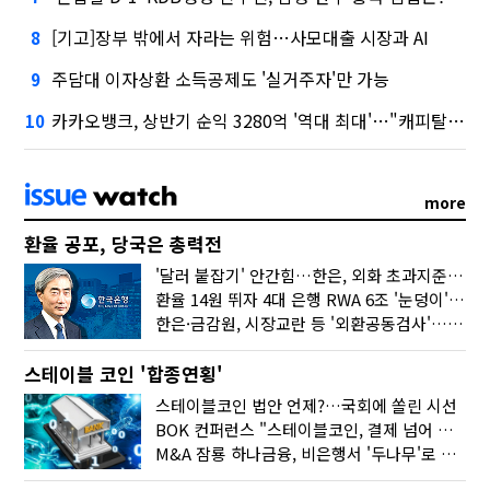
[기고]장부 밖에서 자라는 위험…사모대출 시장과 AI
8
주담대 이자상환 소득공제도 '실거주자'만 가능
9
카카오뱅크, 상반기 순익 3280억 '역대 최대'…"캐피탈, 자산 1조원 이상"
10
more
환율 공포, 당국은 총력전
'달러 붙잡기' 안간힘…한은, 외화 초과지준에 이자 6개월 더
환율 14원 뛰자 4대 은행 RWA 6조 '눈덩이'…2배 뛴 2분기는?
한은·금감원, 시장교란 등 '외환공동검사'…환율 급등 전방위 대응
스테이블 코인 '합종연횡'
스테이블코인 법안 언제?…국회에 쏠린 시선
BOK 컨퍼런스 "스테이블코인, 결제 넘어 보험 대출 등 금융 연결 도구"
M&A 잠룡 하나금융, 비은행서 '두나무'로 눈돌린 이유는