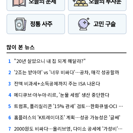
많이 본 뉴스
"20년 살았으니 내 집 되게 해달라?"
1
'2조는 받아야' vs '너무 비싸다'…공차, 매각 성공할까
2
전액 비과세+소득공제까지 주는 ISA 나온다
3
메디큐브·아누아·리르, '눈물 세럼' 생산 중단한다
4
트럼프, 폴리실리콘 '15% 관세' 검토…한화큐셀·OCI 영향은?
5
홈플러스의 'K트레이더조' 계획…성공 가능성은 '글쎄'
6
2000원도 비싸다…올리브영, 다이소 공세에 '가성비'로 맞불
7