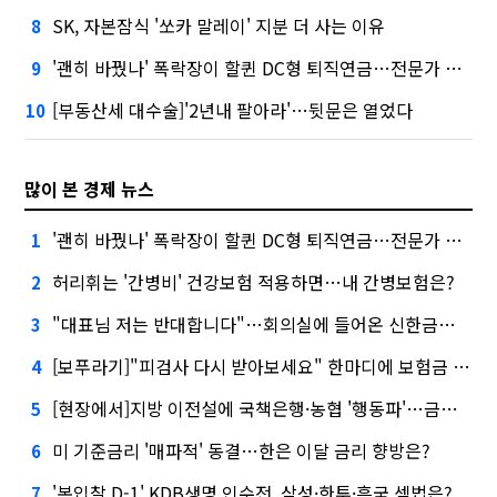
SK, 자본잠식 '쏘카 말레이' 지분 더 사는 이유
8
'괜히 바꿨나' 폭락장이 할퀸 DC형 퇴직연금…전문가 조언은
9
[부동산세 대수술]'2년내 팔아라'…뒷문은 열었다
10
많이 본 경제 뉴스
'괜히 바꿨나' 폭락장이 할퀸 DC형 퇴직연금…전문가 조언은
1
허리휘는 '간병비' 건강보험 적용하면…내 간병보험은?
2
"대표님 저는 반대합니다"…회의실에 들어온 신한금융 AI
3
[보푸라기]"피검사 다시 받아보세요" 한마디에 보험금 못 받을 뻔?
4
[현장에서]지방 이전설에 국책은행·농협 '행동파'…금감원 '신중모드'
5
미 기준금리 '매파적' 동결…한은 이달 금리 향방은?
6
'본입찰 D-1' KDB생명 인수전, 삼성·한투·흥국 셈법은?
7