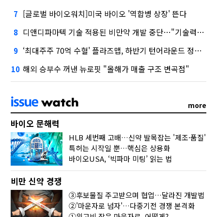
[글로벌 바이오워치]미국 바이오 '역합병 상장' 뜬다
7
디앤디파마텍 기술 적용된 비만약 개발 중단…"기술력 문제 아냐"
8
‘최대주주 70억 수혈' 플라즈맵, 하반기 턴어라운드 정조준
9
해외 승부수 꺼낸 뉴로핏 "올해가 매출 구조 변곡점"
10
more
바이오 문해력
HLB 세번째 고배…신약 발목잡는 '제조·품질'
특허는 시작일 뿐…핵심은 상용화
바이오USA, ‘빅파마 미팅’ 읽는 법
비만 신약 경쟁
③후보물질 주고받으며 협업…달라진 개발법
②'마운자로 넘자'…다중기전 경쟁 본격화
①위고비 잡은 마운자로, 어떻게?