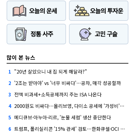
많이 본 뉴스
"20년 살았으니 내 집 되게 해달라?"
1
'2조는 받아야' vs '너무 비싸다'…공차, 매각 성공할까
2
전액 비과세+소득공제까지 주는 ISA 나온다
3
2000원도 비싸다…올리브영, 다이소 공세에 '가성비'로 맞불
4
메디큐브·아누아·리르, '눈물 세럼' 생산 중단한다
5
트럼프, 폴리실리콘 '15% 관세' 검토…한화큐셀·OCI 영향은?
6