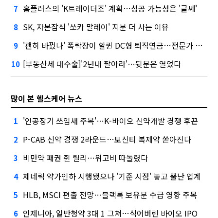
홈플러스의 'K트레이더조' 계획…성공 가능성은 '글쎄'
7
SK, 자본잠식 '쏘카 말레이' 지분 더 사는 이유
8
'괜히 바꿨나' 폭락장이 할퀸 DC형 퇴직연금…전문가 조언은
9
[부동산세 대수술]'2년내 팔아라'…뒷문은 열었다
10
많이 본 헬스케어 뉴스
'인공장기 쓰임새 주목'…K-바이오 신약개발 경쟁 후끈
1
P-CAB 신약 경쟁 2라운드…보신티 복제약 쏟아진다
2
비만약 패권 쥔 릴리…위고비 따돌렸다
3
제네릭 약가인하 시행됐으나 '기준 시점' 놓고 뿔난 업계
4
HLB, MSCI 편출 전망…블랙록 보유분 수급 영향 주목
5
인제니아, 일반청약 3대 1 그쳐…식어버린 바이오 IPO
6