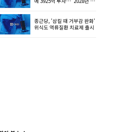
에 3925억 투자…"2028년 준
공"
종근당, '삼킬 때 거부감 완화'
위식도 역류질환 치료제 출시