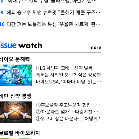
‘최대주주 70억 수혈' 플라즈맵, 하반기 턴어라운드 정조준
8
해외 승부수 꺼낸 뉴로핏 "올해가 매출 구조 변곡점"
9
미간 펴는 보툴리눔 톡신 '우울증 치료제' 된다고?
10
more
바이오 문해력
HLB 세번째 고배…신약 발목잡는 '제조·품질'
특허는 시작일 뿐…핵심은 상용화
바이오USA, ‘빅파마 미팅’ 읽는 법
비만 신약 경쟁
③후보물질 주고받으며 협업…달라진 개발법
②'마운자로 넘자'…다중기전 경쟁 본격화
①위고비 잡은 마운자로, 어떻게?
글로벌 바이오워치