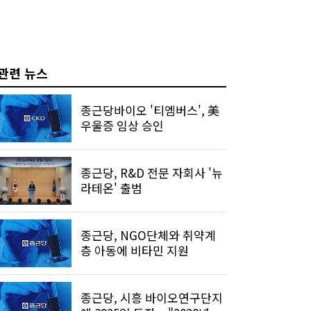
관련 뉴스
종근당바이오 '티엠버스', 美
우울증 임상 승인
종근당, R&D 전문 자회사 '뉴
라테온' 출범
종근당, NGO단체와 취약계
층 아동에 비타민 지원
종근당, 시흥 바이오연구단지