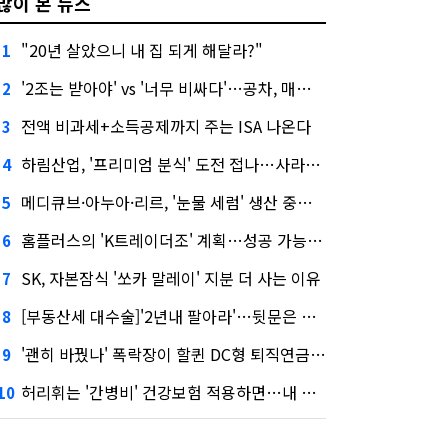
많이 본 뉴스
"20년 살았으니 내 집 되게 해달라?"
1
'2조는 받아야' vs '너무 비싸다'…공차, 매각 성공할까
2
전액 비과세+소득공제까지 주는 ISA 나온다
3
하림산업, '프리미엄 분식' 도전 접나…사라진 '멜팅피스'
4
메디큐브·아누아·리르, '눈물 세럼' 생산 중단한다
5
홈플러스의 'K트레이더조' 계획…성공 가능성은 '글쎄'
6
SK, 자본잠식 '쏘카 말레이' 지분 더 사는 이유
7
[부동산세 대수술]'2년내 팔아라'…뒷문은 열었다
8
'괜히 바꿨나' 폭락장이 할퀸 DC형 퇴직연금…전문가 조언은
9
허리휘는 '간병비' 건강보험 적용하면…내 간병보험은?
10