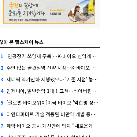
많이 본 헬스케어 뉴스
'인공장기 쓰임새 주목'…K-바이오 신약개발 경쟁 후끈
1
주인 없는 골관절염 신약 시장…K-바이오 도전 막바지
2
제네릭 약가인하 시행됐으나 '기준 시점' 놓고 뿔난 업계
3
인제니아, 일반청약 3대 1 그쳐…식어버린 바이오 IPO
4
[글로벌 바이오워치]미국 바이오 '역합병 상장' 뜬다
5
디앤디파마텍 기술 적용된 비만약 개발 중단…"기술력 문제 아냐"
6
제약·바이오 공시 개선안에 업계 "새로운게 없다"
7