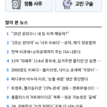
많이 본 뉴스
"20년 살았으니 내 집 되게 해달라?"
1
'2조는 받아야' vs '너무 비싸다'…공차, 매각 성공할까
2
전액 비과세+소득공제까지 주는 ISA 나온다
3
32억 '마래푸' 114㎡ 종부세, 실거주면 줄지만 안 살면 2.5배
4
2000원도 비싸다…올리브영, 다이소 공세에 '가성비'로 맞불
5
메디큐브·아누아·리르, '눈물 세럼' 생산 중단한다
6
트럼프, 폴리실리콘 '15% 관세' 검토…한화큐셀·OCI 영향은?
7
홈플러스의 'K트레이더조' 계획…성공 가능성은 '글쎄'
8
SK, 자본잠식 '쏘카 말레이' 지분 더 사는 이유
9