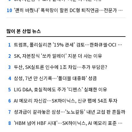
'괜히 바꿨나' 폭락장이 할퀸 DC형 퇴직연금…전문가 조언은
10
많이 본 산업 뉴스
트럼프, 폴리실리콘 '15% 관세' 검토…한화큐셀·OCI 영향은?
1
SK, 자본잠식 '쏘카 말레이' 지분 더 사는 이유
2
두산, SK실트론 인수에 1조 차입…추가 부담은?
3
삼성, 7년 만 신기록…'폴더블 대중화' 성큼
4
LIG D&A, 호실적에도 주가 '디펜스' 실패한 이유
5
AI 메모리 자신감…SK하이닉스, 신규 팹에 54조 투자
6
성과급이 갈라놓은 삼성…'노노갈등' 내년 교섭 판 흔들까
7
'HBM 넘어 HBF 시대'…SK하이닉스, AI 메모리 표준 선점 나섰다
8