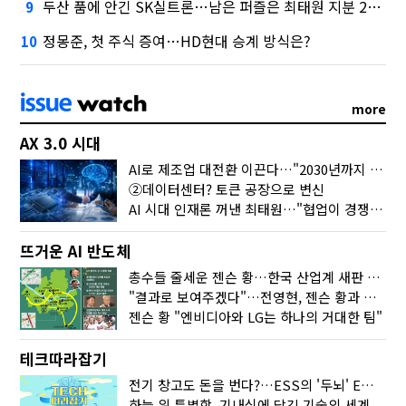
두산 품에 안긴 SK실트론…남은 퍼즐은 최태원 지분 29.4%
9
정몽준, 첫 주식 증여…HD현대 승계 방식은?
10
more
AX 3.0 시대
AI로 제조업 대전환 이끈다…"2030년까지 민관합동 20조 투자"
②데이터센터? 토큰 공장으로 변신
AI 시대 인재론 꺼낸 최태원…"협업이 경쟁력"
뜨거운 AI 반도체
총수들 줄세운 젠슨 황…한국 산업계 새판 짰다
"결과로 보여주겠다"…전영현, 젠슨 황과 HBM5 논의
젠슨 황 "엔비디아와 LG는 하나의 거대한 팀"
테크따라잡기
전기 창고도 돈을 번다?…ESS의 '두뇌' EMO가 뭐길래
하늘 위 특별함, 기내식에 담긴 기술의 세계