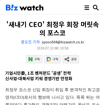
'새내기 CEO' 최정우 회장 머릿속
의 포스코
윤도진 기자
spoon504@bizwatch.co.kr
2018.07.31
(화)
10:58
기업시민委, 1조 벤처펀드 '공생' 전략
신사업·대북사업 키워 경영기반 안정화
최정우 포스코 신임 회장이 취임 후 본격적인 최고경
영자(CEO)로서의 행보에 나서고 있다. 푹푹 찌는 여
름인데다 휴가철도 겹쳤지만 당분간은 폭넓은 포스