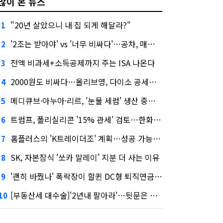
많이 본 뉴스
"20년 살았으니 내 집 되게 해달라?"
1
'2조는 받아야' vs '너무 비싸다'…공차, 매각 성공할까
2
전액 비과세+소득공제까지 주는 ISA 나온다
3
2000원도 비싸다…올리브영, 다이소 공세에 '가성비'로 맞불
4
메디큐브·아누아·리르, '눈물 세럼' 생산 중단한다
5
트럼프, 폴리실리콘 '15% 관세' 검토…한화큐셀·OCI 영향은?
6
홈플러스의 'K트레이더조' 계획…성공 가능성은 '글쎄'
7
SK, 자본잠식 '쏘카 말레이' 지분 더 사는 이유
8
'괜히 바꿨나' 폭락장이 할퀸 DC형 퇴직연금…전문가 조언은
9
[부동산세 대수술]'2년내 팔아라'…뒷문은 열었다
10