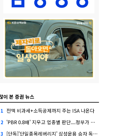
많이 본 증권 뉴스
전액 비과세+소득공제까지 주는 ISA 나온다
1
'PBR 0.8배' 지우고 업종별 판단....정부가 제시한 '주가 누르기' 방지법
2
[단독]'단일종목레버리지' 삼성운용 승자 독식...운용수익 미래에셋의 6배
3