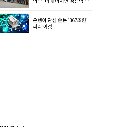
의…"더 늦어지면 경쟁력 잃
어"
은행이 관심 쏟는 '367조원'
짜리 이것