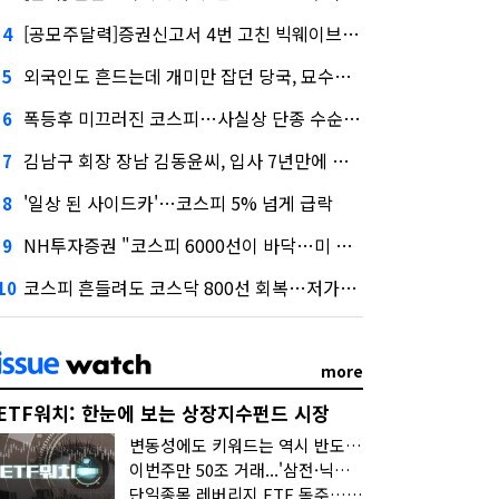
[공모주달력]증권신고서 4번 고친 빅웨이브로보틱스, 수요예측
4
외국인도 흔드는데 개미만 잡던 당국, 묘수는 과다호가부담금?
5
폭등후 미끄러진 코스피…사실상 단종 수순 밟는 '단종레'
6
김남구 회장 장남 김동윤씨, 입사 7년만에 한투증권 임원 승진
7
'일상 된 사이드카'…코스피 5% 넘게 급락
8
NH투자증권 "코스피 6000선이 바닥…미 금리 안정 후 추가 회복"
9
코스피 흔들려도 코스닥 800선 회복…저가매수세 유입
10
more
ETF워치: 한눈에 보는 상장지수펀드 시장
변동성에도 키워드는 역시 반도체…신상품은 우주·방산
이번주만 50조 거래...'삼전·닉스 레버리지' 수익률은 -30%
단일종목 레버리지 ETF 독주…'증시 블랙홀'