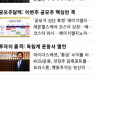
공모주달력: 이번주 공모주 핵심만 콕
'공모가 상단 확정' 에이치엘지노믹스 청약
레몬헬스케어 코스닥 상장…에이치엘지노믹스 수요예측
코스닥 러시…에이치엘지노믹스 수요예측·레메디 청약
투자의 품격: 독립계 운용사 열전
마이다스에셋, '황금' 수익률 비결은 '꾸준함'
KCGI운용, 성장주 압축포트폴리오로 새 길을 그리다
트러스톤, 행동주의는 빙산의 일각...진정한 힘은 '주식형 강자'