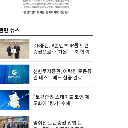
관련 뉴스
DB증권, K콘텐츠 IP를 토큰
증권으로…'가온' 구축 협력
신한투자증권, 예탁원 토큰증
권 테스트베드 실증 완료
"토큰증권·스테이블 코인 제
도화에 '핑거' 수혜"
멈춰선 토큰증권 입법 논