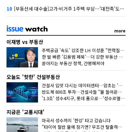
[부동산세 대수술]고가·비거주 1주택 부담…'대전족'도 불똥
10
more
이재명 vs 부동산
주택공급 '속도' 강조한 LH 이성훈 "전력질주해야"
한 발 빠른 '김용범 페북'…더 강한 부동산 규제 나오나
쏟아지는 부동산 정책, 간명해져야
오늘도 '핫한' 건설부동산
건설사 입맛 다시는 데이터센터…암초는 '주민 반대'
반도체 800조 투자…건설사들 "물 들어온다!"
'1.3조' 성수4지구, 롯데 품으로…'성수르엘 S70' 거듭
지금은 '교통시대'
마곡서 성수까지 '한강' 타고 갔습니다
"타이어 절반 물에 잠기면? 무조건 탈출하세요"