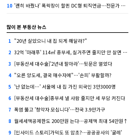
'괜히 바꿨나' 폭락장이 할퀸 DC형 퇴직연금…전문가 조언은
10
많이 본 부동산 뉴스
"20년 살았으니 내 집 되게 해달라?"
1
32억 '마래푸' 114㎡ 종부세, 실거주면 줄지만 안 살면 2.5배
2
[부동산세 대수술]'2년내 팔아라'…뒷문은 열었다
3
"오른 양도세, 결국 매수자에"…'손피' 부활할까?
4
'난 없는데…' 서울에 내 집 가진 외국인 3만3000명
5
[부동산세 대수술]종부세 낼 사람 줄지만 세 부담 커진다
6
폭염 뚫고 '청약자 모십니다'…전국 3.9만가구
7
월세세액공제한도 200만원 는다…공제액 최대 54만원↑
8
[인사이드 스토리]가덕도 또 암초?…공공공사의 '굴레'
9