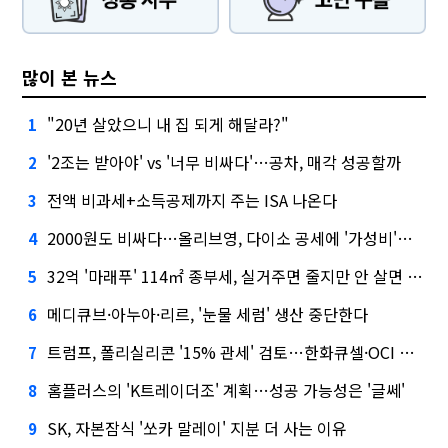
많이 본 뉴스
"20년 살았으니 내 집 되게 해달라?"
1
'2조는 받아야' vs '너무 비싸다'…공차, 매각 성공할까
2
전액 비과세+소득공제까지 주는 ISA 나온다
3
2000원도 비싸다…올리브영, 다이소 공세에 '가성비'로 맞불
4
32억 '마래푸' 114㎡ 종부세, 실거주면 줄지만 안 살면 2.5배
5
메디큐브·아누아·리르, '눈물 세럼' 생산 중단한다
6
트럼프, 폴리실리콘 '15% 관세' 검토…한화큐셀·OCI 영향은?
7
홈플러스의 'K트레이더조' 계획…성공 가능성은 '글쎄'
8
SK, 자본잠식 '쏘카 말레이' 지분 더 사는 이유
9