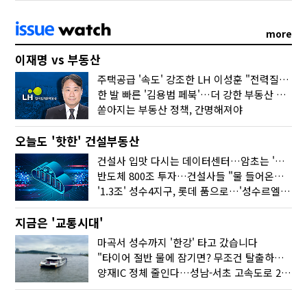
more
이재명 vs 부동산
주택공급 '속도' 강조한 LH 이성훈 "전력질주해야"
한 발 빠른 '김용범 페북'…더 강한 부동산 규제 나오나
쏟아지는 부동산 정책, 간명해져야
오늘도 '핫한' 건설부동산
건설사 입맛 다시는 데이터센터…암초는 '주민 반대'
반도체 800조 투자…건설사들 "물 들어온다!"
'1.3조' 성수4지구, 롯데 품으로…'성수르엘 S70' 거듭
지금은 '교통시대'
마곡서 성수까지 '한강' 타고 갔습니다
"타이어 절반 물에 잠기면? 무조건 탈출하세요"
양재IC 정체 줄인다…성남-서초 고속도로 2029년 착공