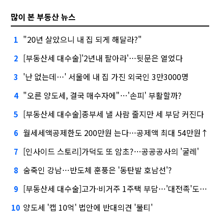
많이 본 부동산 뉴스
"20년 살았으니 내 집 되게 해달라?"
1
[부동산세 대수술]'2년내 팔아라'…뒷문은 열었다
2
'난 없는데…' 서울에 내 집 가진 외국인 3만3000명
3
"오른 양도세, 결국 매수자에"…'손피' 부활할까?
4
[부동산세 대수술]종부세 낼 사람 줄지만 세 부담 커진다
5
월세세액공제한도 200만원 는다…공제액 최대 54만원↑
6
[인사이드 스토리]가덕도 또 암초?…공공공사의 '굴레'
7
숨죽인 강남…반도체 훈풍은 '동탄발 호남선'?
8
[부동산세 대수술]고가·비거주 1주택 부담…'대전족'도 불똥
9
양도세 '캡 10억' 법안에 반대의견 '불티'
10