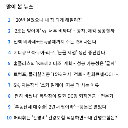
많이 본 뉴스
"20년 살았으니 내 집 되게 해달라?"
1
'2조는 받아야' vs '너무 비싸다'…공차, 매각 성공할까
2
전액 비과세+소득공제까지 주는 ISA 나온다
3
메디큐브·아누아·리르, '눈물 세럼' 생산 중단한다
4
홈플러스의 'K트레이더조' 계획…성공 가능성은 '글쎄'
5
트럼프, 폴리실리콘 '15% 관세' 검토…한화큐셀·OCI 영향은?
6
SK, 자본잠식 '쏘카 말레이' 지분 더 사는 이유
7
'괜히 바꿨나' 폭락장이 할퀸 DC형 퇴직연금…전문가 조언은
8
[부동산세 대수술]'2년내 팔아라'…뒷문은 열었다
9
허리휘는 '간병비' 건강보험 적용하면…내 간병보험은?
10