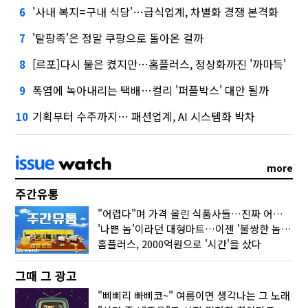
'사내 복지=구내 식당'…급식업계, 차별화 경쟁 본격화
6
'탈팡족'은 정말 쿠팡으로 돌아온 걸까
7
[르포]다시 불은 켰지만…홈플러스, 정상화까진 '까마득'
8
폭염에 녹아내리는 택배…컬리 '퍼플박스' 대안 될까
9
기획부터 수주까지… 패션업계, AI 시스템화 박차
10
more
주간유통
"어렵다"며 가격 올린 식품사들…진짜 어려운 거 맞아?
'나쁜 놈'이라던 대형마트…이젠 '불쌍한 놈' 됐다
홈플러스, 2000억원으로 '시간'을 샀다
그때 그 광고
"삐삐리 빠삐코~" 여름이면 생각나는 그 노래