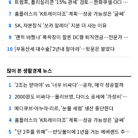
트럼프, 폴리실리콘 '15% 관세' 검토…한화큐셀·OCI 영향은?
6
홈플러스의 'K트레이더조' 계획…성공 가능성은 '글쎄'
7
SK, 자본잠식 '쏘카 말레이' 지분 더 사는 이유
8
'괜히 바꿨나' 폭락장이 할퀸 DC형 퇴직연금…전문가 조언은
9
[부동산세 대수술]'2년내 팔아라'…뒷문은 열었다
10
많이 본 생활경제 뉴스
'2조는 받아야' vs '너무 비싸다'…공차, 매각 성공할까
1
2000원도 비싸다…올리브영, 다이소 공세에 '가성비'로 맞불
2
메디큐브·아누아·리르, '눈물 세럼' 생산 중단한다
3
홈플러스의 'K트레이더조' 계획…성공 가능성은 '글쎄'
4
"단 2주를 위해"…반딧불이에 1년을 거는 에버랜드 주키퍼
5