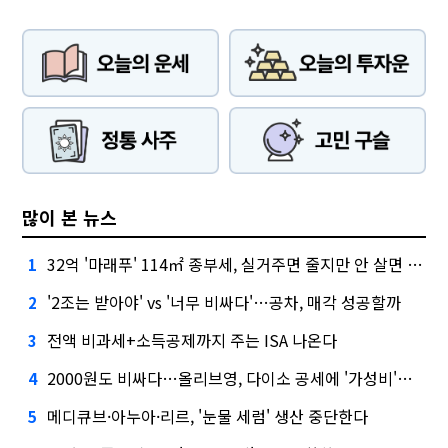
많이 본 뉴스
32억 '마래푸' 114㎡ 종부세, 실거주면 줄지만 안 살면 2.5배
1
'2조는 받아야' vs '너무 비싸다'…공차, 매각 성공할까
2
전액 비과세+소득공제까지 주는 ISA 나온다
3
2000원도 비싸다…올리브영, 다이소 공세에 '가성비'로 맞불
4
메디큐브·아누아·리르, '눈물 세럼' 생산 중단한다
5