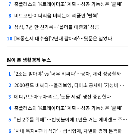
홈플러스의 'K트레이더조' 계획…성공 가능성은 '글쎄'
7
비트코인·이더리움 버티는데 리플만 '털썩'
8
삼성, 7년 만 신기록…'폴더블 대중화' 성큼
9
[부동산세 대수술]'2년내 팔아라'…뒷문은 열었다
10
많이 본 생활경제 뉴스
'2조는 받아야' vs '너무 비싸다'…공차, 매각 성공할까
1
2000원도 비싸다…올리브영, 다이소 공세에 '가성비'로 맞불
2
메디큐브·아누아·리르, '눈물 세럼' 생산 중단한다
3
홈플러스의 'K트레이더조' 계획…성공 가능성은 '글쎄'
4
"단 2주를 위해"…반딧불이에 1년을 거는 에버랜드 주키퍼
5
'사내 복지=구내 식당'…급식업계, 차별화 경쟁 본격화
6