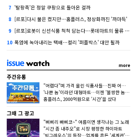
'탈팡족'은 정말 쿠팡으로 돌아온 걸까
7
[르포]다시 불은 켰지만…홈플러스, 정상화까진 '까마득'
8
[르포]로봇이 신선식품 척척 담는다…롯데마트의 물류 혁신
9
폭염에 녹아내리는 택배…컬리 '퍼플박스' 대안 될까
10
more
주간유통
"어렵다"며 가격 올린 식품사들…진짜 어려운 거 맞아?
'나쁜 놈'이라던 대형마트…이젠 '불쌍한 놈' 됐다
홈플러스, 2000억원으로 '시간'을 샀다
그때 그 광고
"삐삐리 빠삐코~" 여름이면 생각나는 그 노래
"시간 좀 내주오"로 시장 평정한 하이마트
'빙그레우스'의 등장…업계를 흔든 '세계관' 마케팅