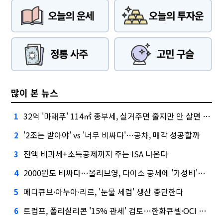
많이 본 뉴스
32억 '마래푸' 114㎡ 종부세, 실거주면 줄지만 안 살면 2.5배
1
'2조는 받아야' vs '너무 비싸다'…공차, 매각 성공할까
2
전액 비과세+소득공제까지 주는 ISA 나온다
3
2000원도 비싸다…올리브영, 다이소 공세에 '가성비'로 맞불
4
메디큐브·아누아·리르, '눈물 세럼' 생산 중단한다
5
트럼프, 폴리실리콘 '15% 관세' 검토…한화큐셀·OCI 영향은?
6