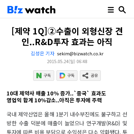
[제약 1Q]②수출이 외형신장 견
인..R&D투자 효과는 아직
김성은 기자
sekim@bizwatch.co.kr
2015.05.24
(일)
06:48
10대 제약사 매출 10% 증가..`중국` 효과도
영업익 합계 10%감소..아직은 투자에 주력
국내 제약산업은 올해 1분기 내수부진에도 불구하고 선
방한 수출 덕분에 매출이 늘었으나 연구개발(R&D) 및
투자에 따른 비용 부담으로 수익성은 다소 악화됐다. 투