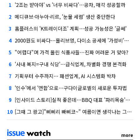
'2조는 받아야' vs '너무 비싸다'…공차, 매각 성공할까
1
메디큐브·아누아·리르, '눈물 세럼' 생산 중단한다
2
홈플러스의 'K트레이더조' 계획…성공 가능성은 '글쎄'
3
2000원도 비싸다…올리브영, 다이소 공세에 '가성비'로 맞불
4
"어렵다"며 가격 올린 식품사들…진짜 어려운 거 맞아?
5
'사내 복지=구내 식당'…급식업계, 차별화 경쟁 본격화
6
기획부터 수주까지… 패션업계, AI 시스템화 박차
7
'인수'에서 '연합'으로…구다이글로벌의 새로운 투자법
8
[인사이드 스토리]실적 좋은데…BBQ 대표 '파리목숨'된 이유
9
[그때 그 광고]"삐삐리 빠삐코~" 여름이면 생각나는 그 노래
10
more