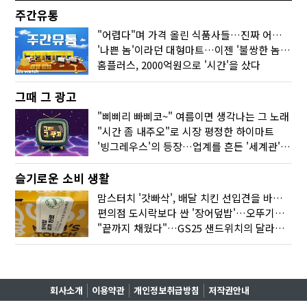
주간유통
"어렵다"며 가격 올린 식품사들…진짜 어려운 거 맞아?
'나쁜 놈'이라던 대형마트…이젠 '불쌍한 놈' 됐다
홈플러스, 2000억원으로 '시간'을 샀다
그때 그 광고
"삐삐리 빠삐코~" 여름이면 생각나는 그 노래
"시간 좀 내주오"로 시장 평정한 하이마트
'빙그레우스'의 등장…업계를 흔든 '세계관' 마케팅
슬기로운 소비 생활
맘스터치 '갓빠삭', 배달 치킨 선입견을 바꿨다
편의점 도시락보다 싼 '장어덮밥'…오뚜기가 해냈다
"끝까지 채웠다"…GS25 샌드위치의 달라진 '속'사정
회사소개
이용약관
개인정보취급방침
저작권안내