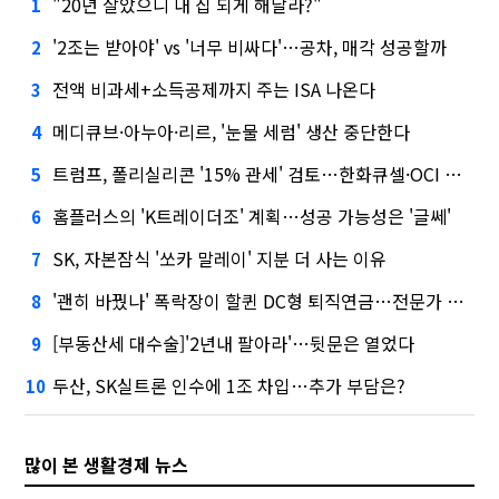
"20년 살았으니 내 집 되게 해달라?"
1
'2조는 받아야' vs '너무 비싸다'…공차, 매각 성공할까
2
전액 비과세+소득공제까지 주는 ISA 나온다
3
메디큐브·아누아·리르, '눈물 세럼' 생산 중단한다
4
트럼프, 폴리실리콘 '15% 관세' 검토…한화큐셀·OCI 영향은?
5
홈플러스의 'K트레이더조' 계획…성공 가능성은 '글쎄'
6
SK, 자본잠식 '쏘카 말레이' 지분 더 사는 이유
7
'괜히 바꿨나' 폭락장이 할퀸 DC형 퇴직연금…전문가 조언은
8
[부동산세 대수술]'2년내 팔아라'…뒷문은 열었다
9
두산, SK실트론 인수에 1조 차입…추가 부담은?
10
많이 본 생활경제 뉴스