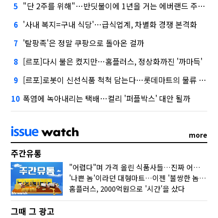
"단 2주를 위해"…반딧불이에 1년을 거는 에버랜드 주키퍼
5
'사내 복지=구내 식당'…급식업계, 차별화 경쟁 본격화
6
'탈팡족'은 정말 쿠팡으로 돌아온 걸까
7
[르포]다시 불은 켰지만…홈플러스, 정상화까진 '까마득'
8
[르포]로봇이 신선식품 척척 담는다…롯데마트의 물류 혁신
9
폭염에 녹아내리는 택배…컬리 '퍼플박스' 대안 될까
10
more
주간유통
"어렵다"며 가격 올린 식품사들…진짜 어려운 거 맞아?
'나쁜 놈'이라던 대형마트…이젠 '불쌍한 놈' 됐다
홈플러스, 2000억원으로 '시간'을 샀다
그때 그 광고