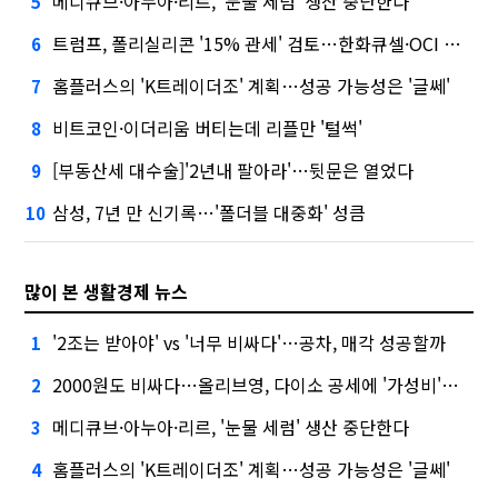
메디큐브·아누아·리르, '눈물 세럼' 생산 중단한다
5
트럼프, 폴리실리콘 '15% 관세' 검토…한화큐셀·OCI 영향은?
6
홈플러스의 'K트레이더조' 계획…성공 가능성은 '글쎄'
7
비트코인·이더리움 버티는데 리플만 '털썩'
8
[부동산세 대수술]'2년내 팔아라'…뒷문은 열었다
9
삼성, 7년 만 신기록…'폴더블 대중화' 성큼
10
많이 본 생활경제 뉴스
'2조는 받아야' vs '너무 비싸다'…공차, 매각 성공할까
1
2000원도 비싸다…올리브영, 다이소 공세에 '가성비'로 맞불
2
메디큐브·아누아·리르, '눈물 세럼' 생산 중단한다
3
홈플러스의 'K트레이더조' 계획…성공 가능성은 '글쎄'
4