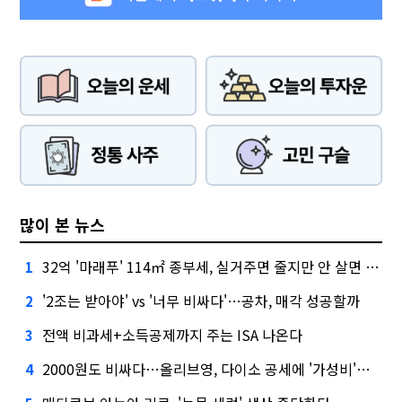
많이 본 뉴스
32억 '마래푸' 114㎡ 종부세, 실거주면 줄지만 안 살면 2.5배
1
'2조는 받아야' vs '너무 비싸다'…공차, 매각 성공할까
2
전액 비과세+소득공제까지 주는 ISA 나온다
3
2000원도 비싸다…올리브영, 다이소 공세에 '가성비'로 맞불
4