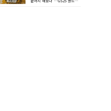
"끝까지 채웠다"…GS25 샌드위치의 달라진 '속'사정