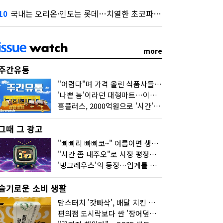
국내는 오리온·인도는 롯데…치열한 초코파이 대전
10
more
주간유통
"어렵다"며 가격 올린 식품사들…진짜 어려운 거 맞아?
'나쁜 놈'이라던 대형마트…이젠 '불쌍한 놈' 됐다
홈플러스, 2000억원으로 '시간'을 샀다
그때 그 광고
"삐삐리 빠삐코~" 여름이면 생각나는 그 노래
"시간 좀 내주오"로 시장 평정한 하이마트
'빙그레우스'의 등장…업계를 흔든 '세계관' 마케팅
슬기로운 소비 생활
맘스터치 '갓빠삭', 배달 치킨 선입견을 바꿨다
편의점 도시락보다 싼 '장어덮밥'…오뚜기가 해냈다