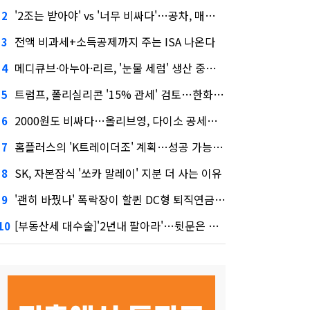
'2조는 받아야' vs '너무 비싸다'…공차, 매각 성공할까
2
전액 비과세+소득공제까지 주는 ISA 나온다
3
메디큐브·아누아·리르, '눈물 세럼' 생산 중단한다
4
트럼프, 폴리실리콘 '15% 관세' 검토…한화큐셀·OCI 영향은?
5
2000원도 비싸다…올리브영, 다이소 공세에 '가성비'로 맞불
6
홈플러스의 'K트레이더조' 계획…성공 가능성은 '글쎄'
7
SK, 자본잠식 '쏘카 말레이' 지분 더 사는 이유
8
'괜히 바꿨나' 폭락장이 할퀸 DC형 퇴직연금…전문가 조언은
9
[부동산세 대수술]'2년내 팔아라'…뒷문은 열었다
10