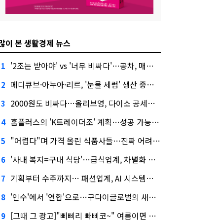
많이 본 생활경제 뉴스
'2조는 받아야' vs '너무 비싸다'…공차, 매각 성공할까
1
메디큐브·아누아·리르, '눈물 세럼' 생산 중단한다
2
2000원도 비싸다…올리브영, 다이소 공세에 '가성비'로 맞불
3
홈플러스의 'K트레이더조' 계획…성공 가능성은 '글쎄'
4
"어렵다"며 가격 올린 식품사들…진짜 어려운 거 맞아?
5
'사내 복지=구내 식당'…급식업계, 차별화 경쟁 본격화
6
기획부터 수주까지… 패션업계, AI 시스템화 박차
7
'인수'에서 '연합'으로…구다이글로벌의 새로운 투자법
8
[그때 그 광고]"삐삐리 빠삐코~" 여름이면 생각나는 그 노래
9