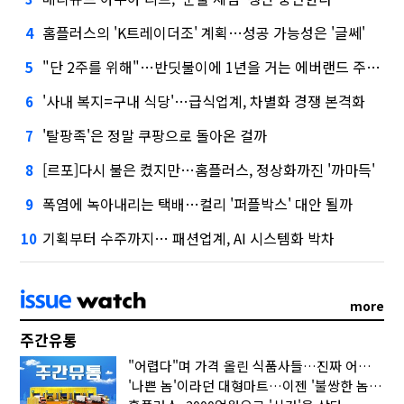
홈플러스의 'K트레이더조' 계획…성공 가능성은 '글쎄'
4
"단 2주를 위해"…반딧불이에 1년을 거는 에버랜드 주키퍼
5
'사내 복지=구내 식당'…급식업계, 차별화 경쟁 본격화
6
'탈팡족'은 정말 쿠팡으로 돌아온 걸까
7
[르포]다시 불은 켰지만…홈플러스, 정상화까진 '까마득'
8
폭염에 녹아내리는 택배…컬리 '퍼플박스' 대안 될까
9
기획부터 수주까지… 패션업계, AI 시스템화 박차
10
more
주간유통
"어렵다"며 가격 올린 식품사들…진짜 어려운 거 맞아?
'나쁜 놈'이라던 대형마트…이젠 '불쌍한 놈' 됐다