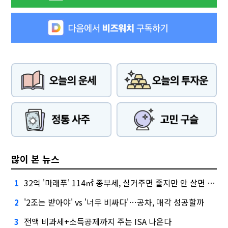
많이 본 뉴스
32억 '마래푸' 114㎡ 종부세, 실거주면 줄지만 안 살면 2.5배
1
'2조는 받아야' vs '너무 비싸다'…공차, 매각 성공할까
2
전액 비과세+소득공제까지 주는 ISA 나온다
3