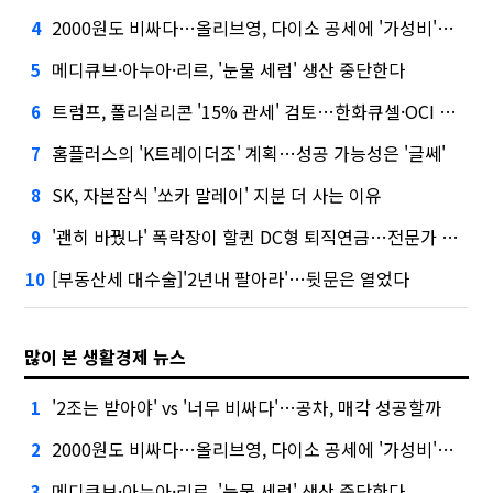
2000원도 비싸다…올리브영, 다이소 공세에 '가성비'로 맞불
4
메디큐브·아누아·리르, '눈물 세럼' 생산 중단한다
5
트럼프, 폴리실리콘 '15% 관세' 검토…한화큐셀·OCI 영향은?
6
홈플러스의 'K트레이더조' 계획…성공 가능성은 '글쎄'
7
SK, 자본잠식 '쏘카 말레이' 지분 더 사는 이유
8
'괜히 바꿨나' 폭락장이 할퀸 DC형 퇴직연금…전문가 조언은
9
[부동산세 대수술]'2년내 팔아라'…뒷문은 열었다
10
많이 본 생활경제 뉴스
'2조는 받아야' vs '너무 비싸다'…공차, 매각 성공할까
1
2000원도 비싸다…올리브영, 다이소 공세에 '가성비'로 맞불
2
메디큐브·아누아·리르, '눈물 세럼' 생산 중단한다
3