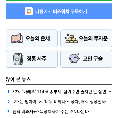
많이 본 뉴스
32억 '마래푸' 114㎡ 종부세, 실거주면 줄지만 안 살면 2.5배
1
'2조는 받아야' vs '너무 비싸다'…공차, 매각 성공할까
2
전액 비과세+소득공제까지 주는 ISA 나온다
3