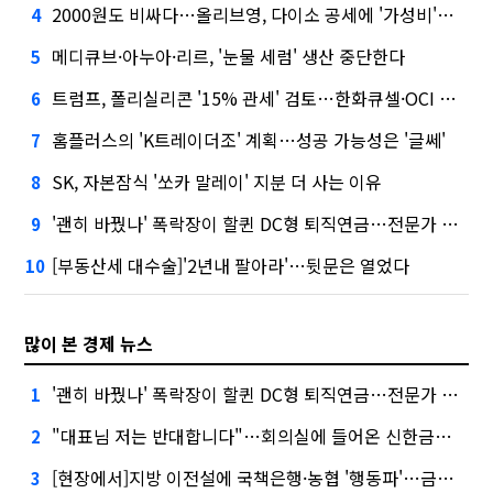
2000원도 비싸다…올리브영, 다이소 공세에 '가성비'로 맞불
4
메디큐브·아누아·리르, '눈물 세럼' 생산 중단한다
5
트럼프, 폴리실리콘 '15% 관세' 검토…한화큐셀·OCI 영향은?
6
홈플러스의 'K트레이더조' 계획…성공 가능성은 '글쎄'
7
SK, 자본잠식 '쏘카 말레이' 지분 더 사는 이유
8
'괜히 바꿨나' 폭락장이 할퀸 DC형 퇴직연금…전문가 조언은
9
[부동산세 대수술]'2년내 팔아라'…뒷문은 열었다
10
많이 본 경제 뉴스
'괜히 바꿨나' 폭락장이 할퀸 DC형 퇴직연금…전문가 조언은
1
"대표님 저는 반대합니다"…회의실에 들어온 신한금융 AI
2
[현장에서]지방 이전설에 국책은행·농협 '행동파'…금감원 '신중모드'
3