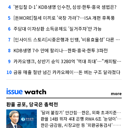
'본입찰 D-1' KDB생명 인수전, 삼성·한투·흥국 셈법은?
4
[돈MORE]절세 미끼로 '국장 가라'?…ISA 개편 후폭풍
5
주담대 이자상환 소득공제도 '실거주자'만 가능
6
[인사이드 스토리]시중은행과 인뱅, '비용효율성' 다른 잣대 왜?
7
KDB생명 7수 만에 팔리나…한화·흥국·한투 3파전
8
카카오뱅크, 상반기 순익 3280억 '역대 최대'…"캐피탈, 자산 1조원 이상"
9
금융 매출 절반 넘긴 카카오페이…돈 버는 구조 달라졌다
10
more
환율 공포, 당국은 총력전
'달러 붙잡기' 안간힘…한은, 외화 초과지준에 이자 6개월 더
환율 14원 뛰자 4대 은행 RWA 6조 '눈덩이'…2배 뛴 2분기는?
한은·금감원, 시장교란 등 '외환공동검사'…환율 급등 전방위 대응