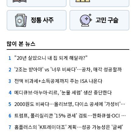
많이 본 뉴스
"20년 살았으니 내 집 되게 해달라?"
1
'2조는 받아야' vs '너무 비싸다'…공차, 매각 성공할까
2
전액 비과세+소득공제까지 주는 ISA 나온다
3
메디큐브·아누아·리르, '눈물 세럼' 생산 중단한다
4
2000원도 비싸다…올리브영, 다이소 공세에 '가성비'로 맞불
5
트럼프, 폴리실리콘 '15% 관세' 검토…한화큐셀·OCI 영향은?
6
홈플러스의 'K트레이더조' 계획…성공 가능성은 '글쎄'
7