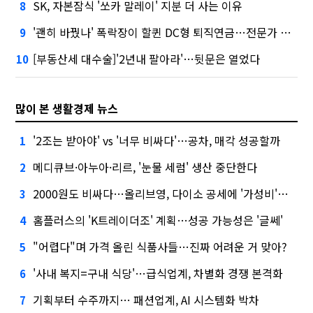
SK, 자본잠식 '쏘카 말레이' 지분 더 사는 이유
8
'괜히 바꿨나' 폭락장이 할퀸 DC형 퇴직연금…전문가 조언은
9
[부동산세 대수술]'2년내 팔아라'…뒷문은 열었다
10
많이 본 생활경제 뉴스
'2조는 받아야' vs '너무 비싸다'…공차, 매각 성공할까
1
메디큐브·아누아·리르, '눈물 세럼' 생산 중단한다
2
2000원도 비싸다…올리브영, 다이소 공세에 '가성비'로 맞불
3
홈플러스의 'K트레이더조' 계획…성공 가능성은 '글쎄'
4
"어렵다"며 가격 올린 식품사들…진짜 어려운 거 맞아?
5
'사내 복지=구내 식당'…급식업계, 차별화 경쟁 본격화
6
기획부터 수주까지… 패션업계, AI 시스템화 박차
7