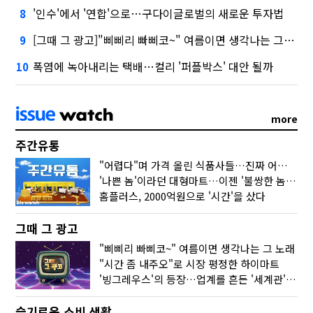
'인수'에서 '연합'으로…구다이글로벌의 새로운 투자법
8
[그때 그 광고]"삐삐리 빠삐코~" 여름이면 생각나는 그 노래
9
폭염에 녹아내리는 택배…컬리 '퍼플박스' 대안 될까
10
more
주간유통
"어렵다"며 가격 올린 식품사들…진짜 어려운 거 맞아?
'나쁜 놈'이라던 대형마트…이젠 '불쌍한 놈' 됐다
홈플러스, 2000억원으로 '시간'을 샀다
그때 그 광고
"삐삐리 빠삐코~" 여름이면 생각나는 그 노래
"시간 좀 내주오"로 시장 평정한 하이마트
'빙그레우스'의 등장…업계를 흔든 '세계관' 마케팅
슬기로운 소비 생활