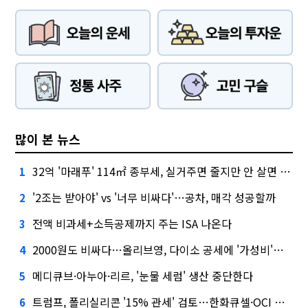
많이 본 뉴스
32억 '마래푸' 114㎡ 종부세, 실거주면 줄지만 안 살면 2.5배
1
'2조는 받아야' vs '너무 비싸다'…공차, 매각 성공할까
2
전액 비과세+소득공제까지 주는 ISA 나온다
3
2000원도 비싸다…올리브영, 다이소 공세에 '가성비'로 맞불
4
메디큐브·아누아·리르, '눈물 세럼' 생산 중단한다
5
트럼프, 폴리실리콘 '15% 관세' 검토…한화큐셀·OCI 영향은?
6