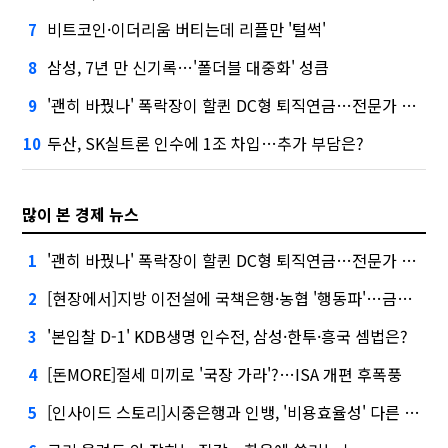
비트코인·이더리움 버티는데 리플만 '털썩'
7
삼성, 7년 만 신기록…'폴더블 대중화' 성큼
8
'괜히 바꿨나' 폭락장이 할퀸 DC형 퇴직연금…전문가 조언은
9
두산, SK실트론 인수에 1조 차입…추가 부담은?
10
많이 본 경제 뉴스
'괜히 바꿨나' 폭락장이 할퀸 DC형 퇴직연금…전문가 조언은
1
[현장에서]지방 이전설에 국책은행·농협 '행동파'…금감원 '신중모드'
2
'본입찰 D-1' KDB생명 인수전, 삼성·한투·흥국 셈법은?
3
[돈MORE]절세 미끼로 '국장 가라'?…ISA 개편 후폭풍
4
[인사이드 스토리]시중은행과 인뱅, '비용효율성' 다른 잣대 왜?
5