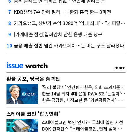
금리 올려도 안 잡히는 집값…한은에 쏠리는 눈
6
KDB생명 7수 만에 팔리나…한화·흥국·한투 3파전
7
카카오뱅크, 상반기 순익 3280억 '역대 최대'…"캐피탈, 자산 1조원 이상"
8
[가계대출 점검]일찌감치 닫힌 은행 대출 창구
9
금융 매출 절반 넘긴 카카오페이…돈 버는 구조 달라졌다
10
more
환율 공포, 당국은 총력전
'달러 붙잡기' 안간힘…한은, 외화 초과지준에 이자 6개월 더
환율 14원 뛰자 4대 은행 RWA 6조 '눈덩이'…2배 뛴 2분기는?
한은·금감원, 시장교란 등 '외환공동검사'…환율 급등 전방위 대응
스테이블 코인 '합종연횡'
스테이블코인 법안 언제?…국회에 쏠린 시선
BOK 컨퍼런스 "스테이블코인, 결제 넘어 보험 대출 등 금융 연결 도구"