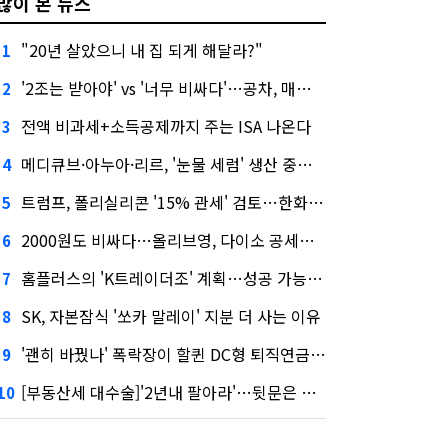
많이 본 뉴스
"20년 살았으니 내 집 되게 해달라?"
1
'2조는 받아야' vs '너무 비싸다'…공차, 매각 성공할까
2
전액 비과세+소득공제까지 주는 ISA 나온다
3
메디큐브·아누아·리르, '눈물 세럼' 생산 중단한다
4
트럼프, 폴리실리콘 '15% 관세' 검토…한화큐셀·OCI 영향은?
5
2000원도 비싸다…올리브영, 다이소 공세에 '가성비'로 맞불
6
홈플러스의 'K트레이더조' 계획…성공 가능성은 '글쎄'
7
SK, 자본잠식 '쏘카 말레이' 지분 더 사는 이유
8
'괜히 바꿨나' 폭락장이 할퀸 DC형 퇴직연금…전문가 조언은
9
[부동산세 대수술]'2년내 팔아라'…뒷문은 열었다
10