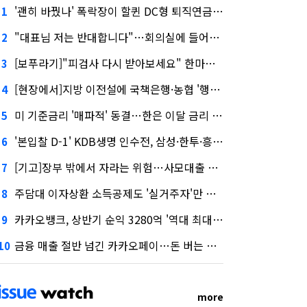
'괜히 바꿨나' 폭락장이 할퀸 DC형 퇴직연금…전문가 조언은
1
"대표님 저는 반대합니다"…회의실에 들어온 신한금융 AI
2
[보푸라기]"피검사 다시 받아보세요" 한마디에 보험금 못 받을 뻔?
3
[현장에서]지방 이전설에 국책은행·농협 '행동파'…금감원 '신중모드'
4
미 기준금리 '매파적' 동결…한은 이달 금리 향방은?
5
'본입찰 D-1' KDB생명 인수전, 삼성·한투·흥국 셈법은?
6
[기고]장부 밖에서 자라는 위험…사모대출 시장과 AI
7
주담대 이자상환 소득공제도 '실거주자'만 가능
8
카카오뱅크, 상반기 순익 3280억 '역대 최대'…"캐피탈, 자산 1조원 이상"
9
금융 매출 절반 넘긴 카카오페이…돈 버는 구조 달라졌다
10
more