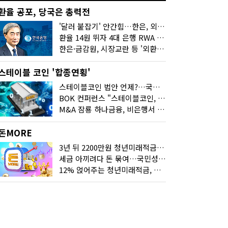
환율 공포, 당국은 총력전
'달러 붙잡기' 안간힘…한은, 외화 초과지준에 이자 6개월 더
환율 14원 뛰자 4대 은행 RWA 6조 '눈덩이'…2배 뛴 2분기는?
한은·금감원, 시장교란 등 '외환공동검사'…환율 급등 전방위 대응
스테이블 코인 '합종연횡'
스테이블코인 법안 언제?…국회에 쏠린 시선
BOK 컨퍼런스 "스테이블코인, 결제 넘어 보험 대출 등 금융 연결 도구"
M&A 잠룡 하나금융, 비은행서 '두나무'로 눈돌린 이유는
돈MORE
3년 뒤 2200만원 청년미래적금, 최고 금리 받으려면?
세금 아끼려다 돈 묶여…국민성장펀드 누가 가입하면 좋을까
12% 얹어주는 청년미래적금, 갈아타기 거절 될수 있어요