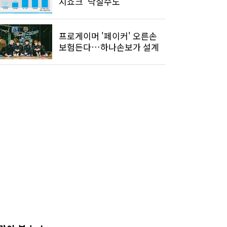
지쇼크' 닥칠수도
프로게이머 '페이커' 오른손
보험든다…하나손보가 설계