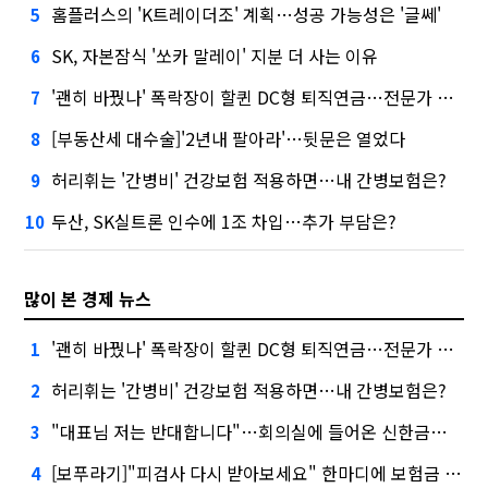
홈플러스의 'K트레이더조' 계획…성공 가능성은 '글쎄'
5
SK, 자본잠식 '쏘카 말레이' 지분 더 사는 이유
6
'괜히 바꿨나' 폭락장이 할퀸 DC형 퇴직연금…전문가 조언은
7
[부동산세 대수술]'2년내 팔아라'…뒷문은 열었다
8
허리휘는 '간병비' 건강보험 적용하면…내 간병보험은?
9
두산, SK실트론 인수에 1조 차입…추가 부담은?
10
많이 본 경제 뉴스
'괜히 바꿨나' 폭락장이 할퀸 DC형 퇴직연금…전문가 조언은
1
허리휘는 '간병비' 건강보험 적용하면…내 간병보험은?
2
"대표님 저는 반대합니다"…회의실에 들어온 신한금융 AI
3
[보푸라기]"피검사 다시 받아보세요" 한마디에 보험금 못 받을 뻔?
4