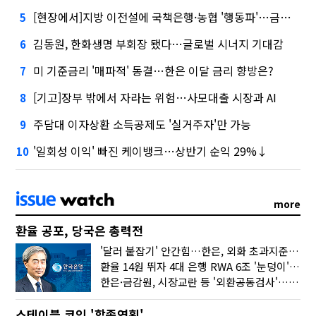
[현장에서]지방 이전설에 국책은행·농협 '행동파'…금감원 '신중모드'
5
김동원, 한화생명 부회장 됐다…글로벌 시너지 기대감
6
미 기준금리 '매파적' 동결…한은 이달 금리 향방은?
7
[기고]장부 밖에서 자라는 위험…사모대출 시장과 AI
8
주담대 이자상환 소득공제도 '실거주자'만 가능
9
'일회성 이익' 빠진 케이뱅크…상반기 순익 29%↓
10
more
환율 공포, 당국은 총력전
'달러 붙잡기' 안간힘…한은, 외화 초과지준에 이자 6개월 더
환율 14원 뛰자 4대 은행 RWA 6조 '눈덩이'…2배 뛴 2분기는?
한은·금감원, 시장교란 등 '외환공동검사'…환율 급등 전방위 대응
스테이블 코인 '합종연횡'