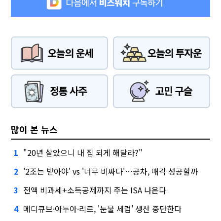
많이 본 뉴스
"20년 살았으니 내 집 되게 해달라?"
1
'2조는 받아야' vs '너무 비싸다'…공차, 매각 성공할까
2
전액 비과세+소득공제까지 주는 ISA 나온다
3
메디큐브·아누아·리르, '눈물 세럼' 생산 중단한다
4