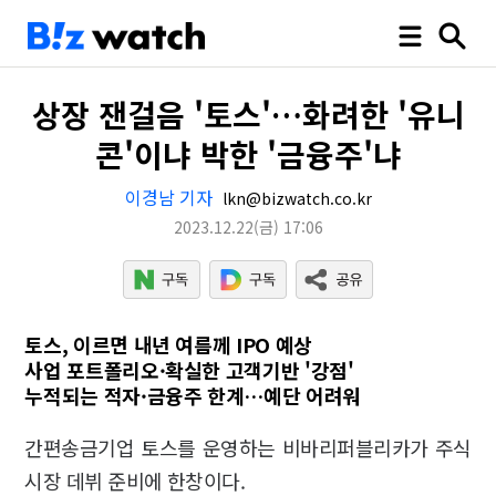
상장 잰걸음 '토스'…화려한 '유니
콘'이냐 박한 '금융주'냐
이경남 기자
lkn@bizwatch.co.kr
2023.12.22
(금)
17:06
토스, 이르면 내년 여름께 IPO 예상
사업 포트폴리오·확실한 고객기반 '강점'
누적되는 적자·금융주 한계…예단 어려워
간편송금기업 토스를 운영하는 비바리퍼블리카가 주식
시장 데뷔 준비에 한창이다.