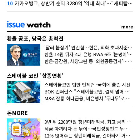
카카오뱅크, 상반기 순익 3280억 '역대 최대'…"캐피탈, 자산 1조원 이상"
10
more
환율 공포, 당국은 총력전
'달러 붙잡기' 안간힘…한은, 외화 초과지준에 이자 6개월 더
환율 14원 뛰자 4대 은행 RWA 6조 '눈덩이'…2배 뛴 2분기는?
한은·금감원, 시장교란 등 '외환공동검사'…환율 급등 전방위 대응
스테이블 코인 '합종연횡'
스테이블코인 법안 언제?…국회에 쏠린 시선
BOK 컨퍼런스 "스테이블코인, 결제 넘어 보험 대출 등 금융 연결 도구"
M&A 잠룡 하나금융, 비은행서 '두나무'로 눈돌린 이유는
돈MORE
3년 뒤 2200만원 청년미래적금, 최고 금리 받으려면?
세금 아끼려다 돈 묶여…국민성장펀드 누가 가입하면 좋을까
12% 얹어주는 청년미래적금, 갈아타기 거절 될수 있어요