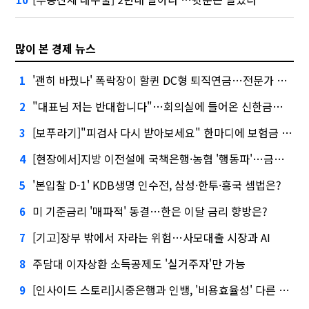
많이 본 경제 뉴스
'괜히 바꿨나' 폭락장이 할퀸 DC형 퇴직연금…전문가 조언은
1
"대표님 저는 반대합니다"…회의실에 들어온 신한금융 AI
2
[보푸라기]"피검사 다시 받아보세요" 한마디에 보험금 못 받을 뻔?
3
[현장에서]지방 이전설에 국책은행·농협 '행동파'…금감원 '신중모드'
4
'본입찰 D-1' KDB생명 인수전, 삼성·한투·흥국 셈법은?
5
미 기준금리 '매파적' 동결…한은 이달 금리 향방은?
6
[기고]장부 밖에서 자라는 위험…사모대출 시장과 AI
7
주담대 이자상환 소득공제도 '실거주자'만 가능
8
[인사이드 스토리]시중은행과 인뱅, '비용효율성' 다른 잣대 왜?
9