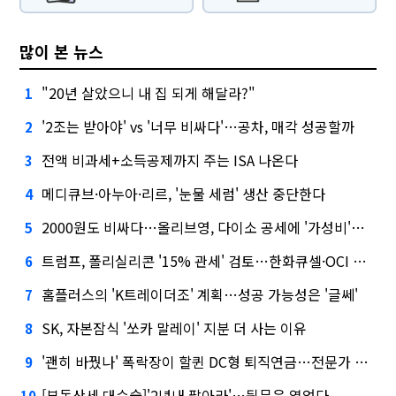
많이 본 뉴스
"20년 살았으니 내 집 되게 해달라?"
1
'2조는 받아야' vs '너무 비싸다'…공차, 매각 성공할까
2
전액 비과세+소득공제까지 주는 ISA 나온다
3
메디큐브·아누아·리르, '눈물 세럼' 생산 중단한다
4
2000원도 비싸다…올리브영, 다이소 공세에 '가성비'로 맞불
5
트럼프, 폴리실리콘 '15% 관세' 검토…한화큐셀·OCI 영향은?
6
홈플러스의 'K트레이더조' 계획…성공 가능성은 '글쎄'
7
SK, 자본잠식 '쏘카 말레이' 지분 더 사는 이유
8
'괜히 바꿨나' 폭락장이 할퀸 DC형 퇴직연금…전문가 조언은
9
[부동산세 대수술]'2년내 팔아라'…뒷문은 열었다
10